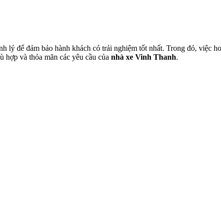
h lý để đảm bảo hành khách có trải nghiệm tốt nhất. Trong đó, việc h
hù hợp và thỏa mãn các yêu cầu của
nhà xe Vinh Thanh
.
đèn LED
mái khi di chuyển. Với những tiện ích nổi bật như giường nằm êm ái 
cũng giúp hành khách theo dõi thông tin cá nhân hoặc làm việc tiện lợi 
g.
giải đáp mọi thắc mắc của hành khách. Với dịch vụ
đặt vé xe Vinh Th