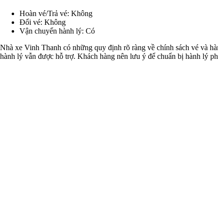
Hoàn vé/Trả vé: Không
Đổi vé: Không
Vận chuyển hành lý: Có
Nhà xe Vinh Thanh có những quy định rõ ràng về chính sách vé và hàn
hành lý vẫn được hỗ trợ. Khách hàng nên lưu ý để chuẩn bị hành lý p
Tiện ích nhà xe Vinh Thanh
Loại xe: Xe giường nằm 40 chỗ
Wifi: Có
Nước uống, khăn lạnh: Không
Các tiện ích khác: Hệ thống điều hòa, giường nằm êm ái, tivi, 
Nhà xe Vinh Thanh mang đến cho hành khách những trải nghiệm thoải 
giãn trong suốt hành trình. Không chỉ dừng lại ở đó, việc có sẵn Wifi 
cho những chuyến đi xa.
Hỗ trợ khách hàng nhà xe Vinh Thanh
Nhà xe Vinh Thanh cung cấp hỗ trợ qua hotline và tại văn phòn
Đội ngũ chăm sóc khách hàng của nhà xe này luôn sẵn sàng hỗ trợ và 