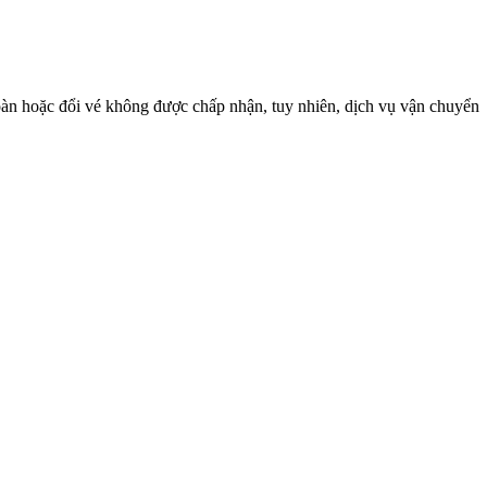
oàn hoặc đổi vé không được chấp nhận, tuy nhiên, dịch vụ vận chuyển
và hệ thống điều hòa, hành khách sẽ dễ dàng cảm nhận được sự thư
ngay trên xe.
Nhà xe Vinh Thanh
thực sự là một lựa chọn lý tưởng
anh online
, bạn có thể dễ dàng lựa chọn và mua vé một cách nhanh