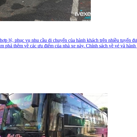
hợp lý, phục vụ nhu cầu di chuyển của hành khách trên nhiều tuyến đườ
hám phá thêm về các ưu điểm của nhà xe này. Chính sách về vé và hàn