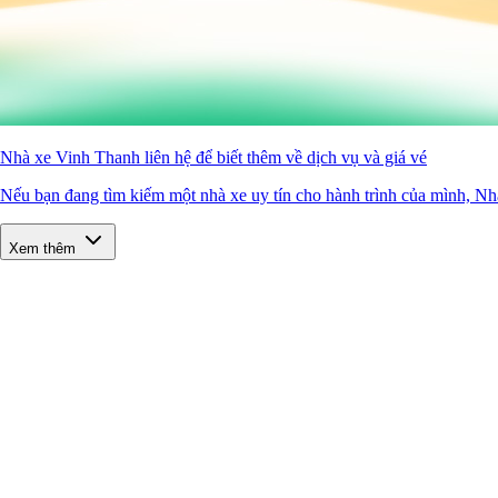
Nhà xe Vinh Thanh liên hệ để biết thêm về dịch vụ và giá vé
Nếu bạn đang tìm kiếm một nhà xe uy tín cho hành trình của mình, Nh
Xem thêm