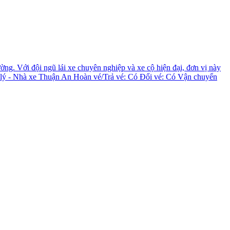
ng. Với đội ngũ lái xe chuyên nghiệp và xe cộ hiện đại, đơn vị này
h lý - Nhà xe Thuận An Hoàn vé/Trả vé: Có Đổi vé: Có Vận chuyển