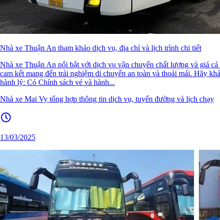
Nhà xe Thuận An tham khảo dịch vụ, địa chỉ và lịch trình chi tiết
Nhà xe Thuận An nổi bật với dịch vụ vận chuyển chất lượng và giá cả 
cam kết mang đến trải nghiệm di chuyển an toàn và thoải mái. Hãy k
hành lý: Có Chính sách vé và hành...
Nhà xe Mai Vy tổng hợp thông tin dịch vụ, tuyến đường và lịch chạy
13/03/2025