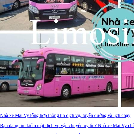
Nhà xe Mai Vy tổng hợp thông tin dịch vụ, tuyến đường và lịch chạy
Bạn đang tìm kiếm một dịch vụ vận chuyển uy tín? Nhà xe Mai Vy chín