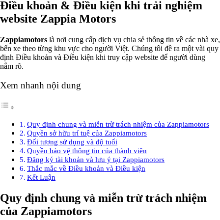
Điều khoản & Điều kiện khi trải nghiệm
website Zappia Motors
Zappiamotors
là nơi cung cấp dịch vụ chia sẻ thông tin về các nhà xe,
bến xe theo từng khu vực cho người Việt. Chúng tôi đề ra một vài quy
định Điều khoản và Điều kiện khi truy cập website để người dùng
nắm rõ.
Xem nhanh nội dung
Quy định chung và miễn trừ trách nhiệm của Zappiamotors
Quyền sở hữu trí tuệ của Zappiamotors
Đối tượng sử dụng và độ tuổi
Quyền bảo vệ thông tin của thành viên
Đăng ký tài khoản và lưu ý tại Zappiamotors
Thắc mắc về Điều khoản và Điều kiện
Kết Luận
Quy định chung và miễn trừ trách nhiệm
của Zappiamotors