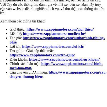
Zappiamotors
là một địa chỉ đánh giá nhà xe, bến xe đáng tin cậy.
Với đầy đủ các thông tin, đánh giá về nhà xe, bến xe. Bạn hãy truy
cập vào website để trải nghiệm dịch vụ, và thu thập các thông tin hữu
ích.
Xem thêm các thông tin khác:
Giới thiệu:
https://www.zappiamotors.com/gioi-thieu/
Liên hệ:
https://www.zappiamotors.com/lien-he/
Tác giả:
https://www.zappiamotors.com/author/anh-phung-
plus/
Lợi ích:
https://www.zappiamotors.com/loi-ich/
Trợ giúp – Giải đáp thắc mắc:
https://www.zappiamotors.com/tro-giup/
Điều khoản:
https://www.zappiamotors.com/dieu-khoan/
Chính sách bảo mật:
https://www.zappiamotors.com/chinh-
sach-bao-mat/
Câu chuyện thương hiệu:
https://www.zappiamotors.com/cau-
chuyen-thuong-hieu/