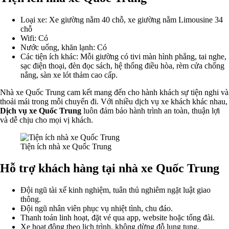
Loại xe: Xe giường nằm 40 chỗ, xe giường nằm Limousine 34
chỗ
Wifi: Có
Nước uống, khăn lạnh: Có
Các tiện ích khác: Mỗi giường có tivi màn hình phẳng, tai nghe,
sạc điện thoại, đèn đọc sách, hệ thống điều hòa, rèm cửa chống
nắng, sàn xe lót thảm cao cấp.
Nhà xe Quốc Trung cam kết mang đến cho hành khách sự tiện nghi và
thoải mái trong mỗi chuyến đi. Với nhiều dịch vụ xe khách khác nhau,
Dịch vụ xe Quốc Trung
luôn đảm bảo hành trình an toàn, thuận lợi
và dễ chịu cho mọi vị khách.
Tiện ích nhà xe Quốc Trung
Hỗ trợ khách hàng tại nhà xe Quốc Trung
Đội ngũ tài xế kinh nghiệm, tuân thủ nghiêm ngặt luật giao
thông.
Đội ngũ nhân viên phục vụ nhiệt tình, chu đáo.
Thanh toán linh hoạt, đặt vé qua app, website hoặc tổng đài.
Xe hoạt động theo lịch trình, không dừng đỗ lung tung.