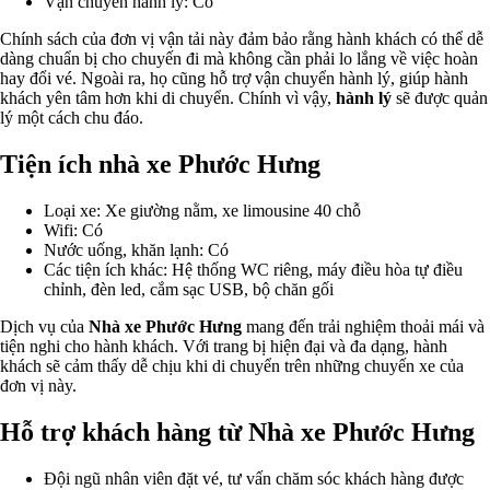
Vận chuyển hành lý: Có
Chính sách của đơn vị vận tải này đảm bảo rằng hành khách có thể dễ
dàng chuẩn bị cho chuyến đi mà không cần phải lo lắng về việc hoàn
hay đổi vé. Ngoài ra, họ cũng hỗ trợ vận chuyển hành lý, giúp hành
khách yên tâm hơn khi di chuyển. Chính vì vậy,
hành lý
sẽ được quản
lý một cách chu đáo.
Tiện ích nhà xe Phước Hưng
Loại xe: Xe giường nằm, xe limousine 40 chỗ
Wifi: Có
Nước uống, khăn lạnh: Có
Các tiện ích khác: Hệ thống WC riêng, máy điều hòa tự điều
chỉnh, đèn led, cắm sạc USB, bộ chăn gối
Dịch vụ của
Nhà xe Phước Hưng
mang đến trải nghiệm thoải mái và
tiện nghi cho hành khách. Với trang bị hiện đại và đa dạng, hành
khách sẽ cảm thấy dễ chịu khi di chuyển trên những chuyến xe của
đơn vị này.
Hỗ trợ khách hàng từ Nhà xe Phước Hưng
Đội ngũ nhân viên đặt vé, tư vấn chăm sóc khách hàng được