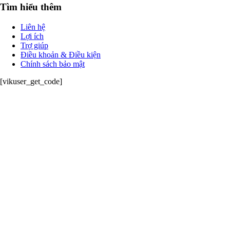
Tìm hiểu thêm
Liên hệ
Lợi ích
Trợ giúp
Điều khoản & Điều kiện
Chính sách bảo mật
[vikuser_get_code]