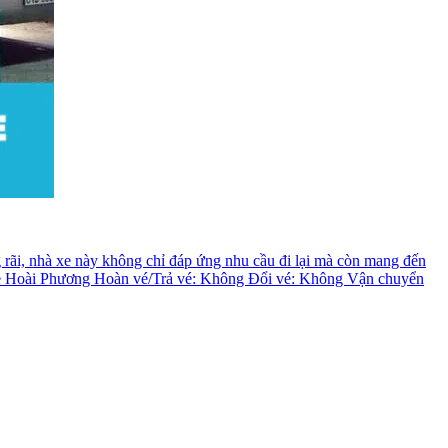
g rãi, nhà xe này không chỉ đáp ứng nhu cầu đi lại mà còn mang đến
à xe Hoài Phương Hoàn vé/Trả vé: Không Đổi vé: Không Vận chuyển