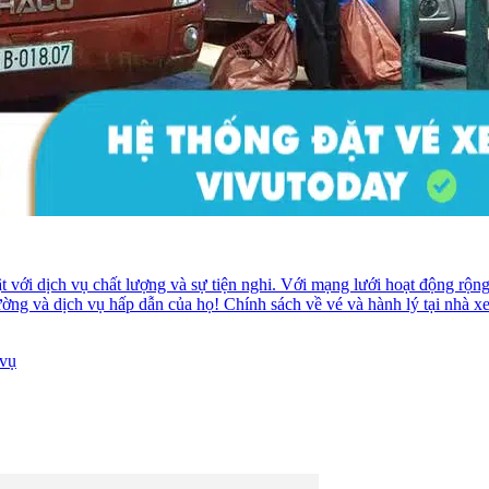
 với dịch vụ chất lượng và sự tiện nghi. Với mạng lưới hoạt động rộn
ường và dịch vụ hấp dẫn của họ! Chính sách về vé và hành lý tại nh
 vụ