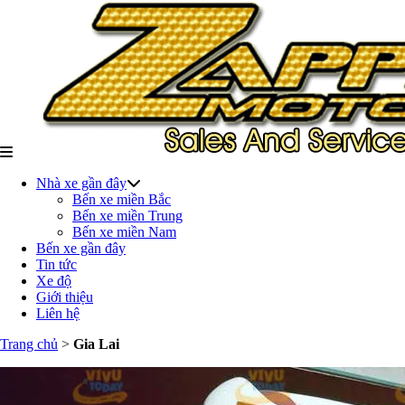
Nhà xe gần đây
Bến xe miền Bắc
Bến xe miền Trung
Bến xe miền Nam
Bến xe gần đây
Tin tức
Xe độ
Giới thiệu
Liên hệ
Trang chủ
>
Gia Lai