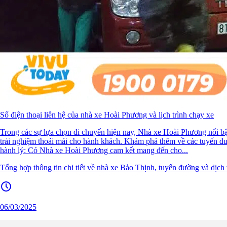
Số điện thoại liên hệ của nhà xe Hoài Phương và lịch trình chạy xe
Trong các sự lựa chọn di chuyển hiện nay, Nhà xe Hoài Phương nổi bật
trải nghiệm thoải mái cho hành khách. Khám phá thêm về các tuyến đ
hành lý: Có Nhà xe Hoài Phương cam kết mang đến cho...
Tổng hợp thông tin chi tiết về nhà xe Bảo Thịnh, tuyến đường và dịch
06/03/2025