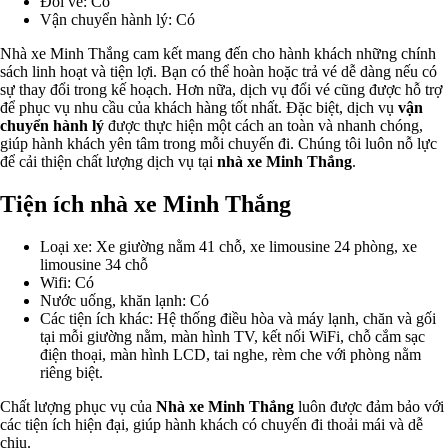
Đổi vé: Có
Vận chuyển hành lý: Có
Nhà xe Minh Thắng cam kết mang đến cho hành khách những chính
sách linh hoạt và tiện lợi. Bạn có thể hoàn hoặc trả vé dễ dàng nếu có
sự thay đổi trong kế hoạch. Hơn nữa, dịch vụ đổi vé cũng được hỗ trợ
để phục vụ nhu cầu của khách hàng tốt nhất. Đặc biệt, dịch vụ
vận
chuyển hành lý
được thực hiện một cách an toàn và nhanh chóng,
giúp hành khách yên tâm trong mỗi chuyến đi. Chúng tôi luôn nỗ lực
để cải thiện chất lượng dịch vụ tại
nhà xe Minh Thắng
.
Tiện ích nhà xe Minh Thắng
Loại xe: Xe giường nằm 41 chỗ, xe limousine 24 phòng, xe
limousine 34 chỗ
Wifi: Có
Nước uống, khăn lạnh: Có
Các tiện ích khác: Hệ thống điều hòa và máy lạnh, chăn và gối
tại mỗi giường nằm, màn hình TV, kết nối WiFi, chỗ cắm sạc
điện thoại, màn hình LCD, tai nghe, rèm che với phòng nằm
riêng biệt.
Chất lượng phục vụ của
Nhà xe Minh Thắng
luôn được đảm bảo với
các tiện ích hiện đại, giúp hành khách có chuyến đi thoải mái và dễ
chịu.