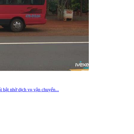
 bật nhờ dịch vụ vận chuyển...