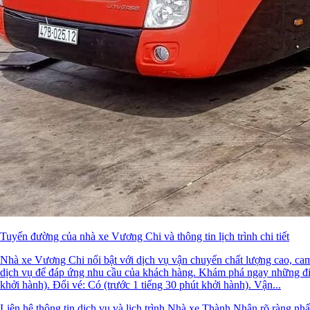
Tuyến đường của nhà xe Vương Chi và thông tin lịch trình chi tiết
Nhà xe Vương Chi nổi bật với dịch vụ vận chuyển chất lượng cao, cam
dịch vụ để đáp ứng nhu cầu của khách hàng. Khám phá ngay những đi
khởi hành). Đổi vé: Có (trước 1 tiếng 30 phút khởi hành). Vận...
Liên hệ thông tin dịch vụ và lịch trình Nhà xe Thành Nhân rõ ràng nhấ