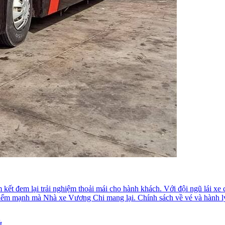
 kết đem lại trải nghiệm thoải mái cho hành khách. Với đội ngũ lái x
ểm mạnh mà Nhà xe Vương Chi mang lại. Chính sách về vé và hành lý 
t