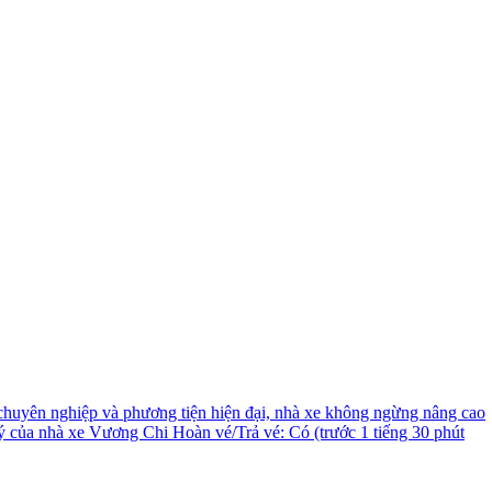
e chuyên nghiệp và phương tiện hiện đại, nhà xe không ngừng nâng cao
của nhà xe Vương Chi Hoàn vé/Trả vé: Có (trước 1 tiếng 30 phút