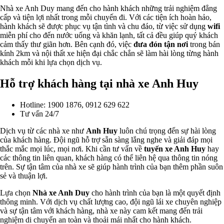
Nhà xe Anh Duy mang đến cho hành khách những trải nghiệm đẳng
cấp và tiện lợi nhất trong mỗi chuyến đi. Với các tiện ích hoàn hảo,
hành khách sẽ được phục vụ tận tình và chu đáo, từ việc sử dụng
wifi
miễn phí cho đến nước uống và khăn lạnh, tất cả đều giúp quý khách
cảm thấy thư giãn hơn. Bên cạnh đó, việc
đưa đón tận nơi
trong bán
kính 2km và nội thất xe hiện đại chắc chắn sẽ làm hài lòng từng hành
khách mỗi khi lựa chọn dịch vụ.
Hỗ trợ khách hàng tại nhà xe Anh Huy
Hotline: 1900 1876, 0912 629 622
Tư vấn 24/7
Dịch vụ từ các nhà xe như
Anh Huy
luôn chú trọng đến sự hài lòng
của khách hàng. Đội ngũ hỗ trợ sẵn sàng lắng nghe và giải đáp mọi
thắc mắc mọi lúc, mọi nơi. Khi cần tư vấn về
tuyến xe Anh Huy
hay
các thông tin liên quan, khách hàng có thể liên hệ qua thông tin nóng
trên. Sự tận tâm của nhà xe sẽ giúp hành trình của bạn thêm phần suôn
sẻ và thuận lợi.
Lựa chọn
Nhà xe Anh Duy
cho hành trình của bạn là một quyết định
thông minh. Với dịch vụ chất lượng cao, đội ngũ lái xe chuyên nghiệp
và sự tận tâm với khách hàng, nhà xe này cam kết mang đến trải
nghiệm di chuyển an toàn và thoải mái nhất cho hành khách.