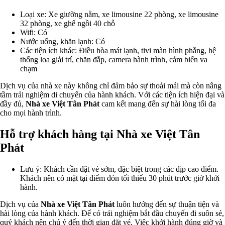
Loại xe: Xe giường nằm, xe limousine 22 phòng, xe limousine
32 phòng, xe ghế ngồi 40 chỗ
Wifi: Có
Nước uống, khăn lạnh: Có
Các tiện ích khác: Điều hòa mát lạnh, tivi màn hình phẳng, hệ
thống loa giải trí, chăn đắp, camera hành trình, cảm biến va
chạm
Dịch vụ của nhà xe này không chỉ đảm bảo sự thoải mái mà còn nâng
tầm trải nghiệm di chuyển của hành khách. Với các tiện ích hiện đại và
đầy đủ,
Nhà xe Việt Tân Phát
cam kết mang đến sự hài lòng tối đa
cho mọi hành trình.
Hỗ trợ khách hàng tại Nhà xe Việt Tân
Phát
Lưu ý: Khách cần đặt vé sớm, đặc biệt trong các dịp cao điểm.
Khách nên có mặt tại điểm đón tối thiểu 30 phút trước giờ khởi
hành.
Dịch vụ của
Nhà xe Việt Tân Phát
luôn hướng đến sự thuận tiện và
hài lòng của hành khách. Để có trải nghiệm bắt đầu chuyến đi suôn sẻ,
quý khách nên chú ý đến thời gian đặt vé. Việc khởi hành đúng giờ và