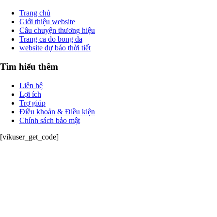
Trang chủ
Giới thiệu website
Câu chuyện thương hiệu
Trang ca do bong da
website dự báo thời tiết
Tìm hiểu thêm
Liên hệ
Lợi ích
Trợ giúp
Điều khoản & Điều kiện
Chính sách bảo mật
[vikuser_get_code]