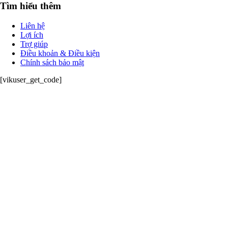
Tìm hiểu thêm
Liên hệ
Lợi ích
Trợ giúp
Điều khoản & Điều kiện
Chính sách bảo mật
[vikuser_get_code]