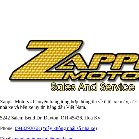
Zappia Motors - Chuyên trang tổng hợp thông tin về ô tô, xe máy, các
nhà xe và bến xe uy tín hàng đầu Việt Nam.
5242 Salem Bend Dr, Dayton, OH 45426, Hoa Kỳ
Phone:
0948292058 (*đây không phải số nhà xe)
Email:
zappiamotorscom@gmail.com