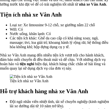
lưỡng trước khi đặt vé để có trải nghiệm tốt nhất từ
nhà xe Vân Anh
.
Tiện ích nhà xe Vân Anh
Loại xe: Xe limousine 9-12 chỗ, xe giường nằm 22 chỗ
Wifi: Có
Nước uống, khăn lạnh: Có
Các tiện ích khác: Ghế da cao cấp có khả năng xoay, ngã,
massage; tivi, loa giải trí; khoang hành lý rộng rãi; hệ thống điều
hòa không khí; hộp đựng dụng cụ y tế.
Nhà xe Vân Anh mang đến nhiều tiện ích vượt trội cho hành khách,
đảm bảo mỗi chuyến đi đều thoải mái và dễ chịu. Với những dịch vụ
hoàn hảo và
tiện nghi
hiện đại, khách hàng chắc chắn sẽ hài lòng và
muốn quay lại sử dụng dịch vụ của đơn vị này.
Tiện ích nhà xe Vân Anh
Hỗ trợ khách hàng nhà xe Vân Anh
Đội ngũ nhân viên nhiệt tình, tài xế chuyên nghiệp (kinh nghiệm
lái xe đường dài từ 10 năm trở lên).