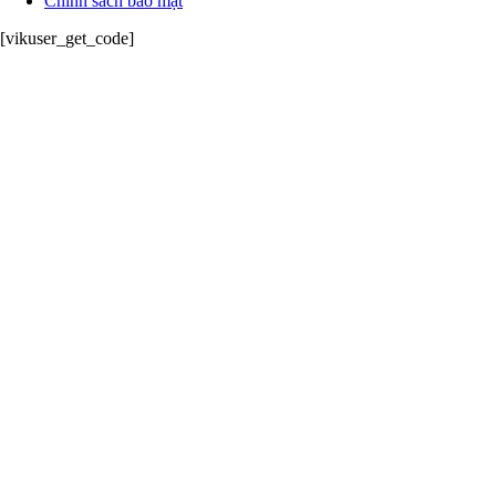
Chính sách bảo mật
[vikuser_get_code]