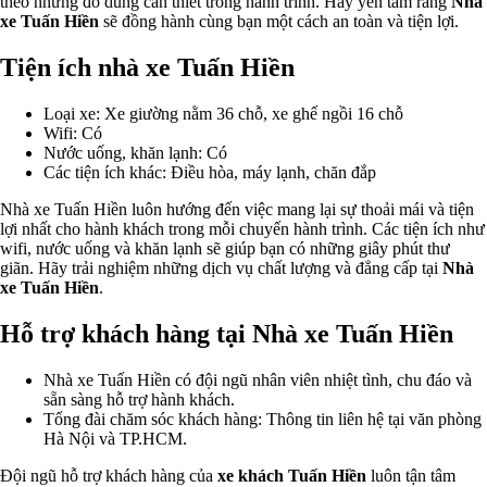
theo những đồ dùng cần thiết trong hành trình. Hãy yên tâm rằng
Nhà
xe Tuấn Hiền
sẽ đồng hành cùng bạn một cách an toàn và tiện lợi.
Tiện ích nhà xe Tuấn Hiền
Loại xe: Xe giường nằm 36 chỗ, xe ghế ngồi 16 chỗ
Wifi: Có
Nước uống, khăn lạnh: Có
Các tiện ích khác: Điều hòa, máy lạnh, chăn đắp
Nhà xe Tuấn Hiền luôn hướng đến việc mang lại sự thoải mái và tiện
lợi nhất cho hành khách trong mỗi chuyến hành trình. Các tiện ích như
wifi, nước uống và khăn lạnh sẽ giúp bạn có những giây phút thư
giãn. Hãy trải nghiệm những dịch vụ chất lượng và đẳng cấp tại
Nhà
xe Tuấn Hiền
.
Hỗ trợ khách hàng tại Nhà xe Tuấn Hiền
Nhà xe Tuấn Hiền có đội ngũ nhân viên nhiệt tình, chu đáo và
sẵn sàng hỗ trợ hành khách.
Tổng đài chăm sóc khách hàng: Thông tin liên hệ tại văn phòng
Hà Nội và TP.HCM.
Đội ngũ hỗ trợ khách hàng của
xe khách Tuấn Hiền
luôn tận tâm