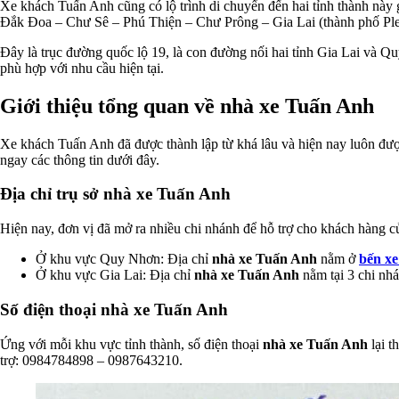
Xe khách Tuấn Anh cũng có lộ trình di chuyển đến hai tỉnh thành này
Đắk Đoa – Chư Sê – Phú Thiện – Chư Prông – Gia Lai (thành phố Ple
Đây là trục đường quốc lộ 19, là con đường nối hai tỉnh Gia Lai và Q
phù hợp với nhu cầu hiện tại.
Giới thiệu tổng quan về nhà xe Tuấn Anh
Xe khách Tuấn Anh đã được thành lập từ khá lâu và hiện nay luôn được
ngay các thông tin dưới đây.
Địa chỉ trụ sở nhà xe Tuấn Anh
Hiện nay, đơn vị đã mở ra nhiều chi nhánh để hỗ trợ cho khách hàng củ
Ở khu vực Quy Nhơn: Địa chỉ
nhà xe Tuấn Anh
nằm ở
bến x
Ở khu vực Gia Lai: Địa chỉ
nhà xe Tuấn Anh
nằm tại 3 chi nh
Số điện thoại nhà xe Tuấn Anh
Ứng với mỗi khu vực tỉnh thành, số điện thoại
nhà xe Tuấn Anh
lại t
trợ: 0984784898 – 0987643210.