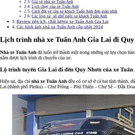
Giá vé nhà xe Tuấn Anh
Lịch chạy của xe Tuấn Anh
Cách đặt vé của xe khách Tuấn Anh đơn giản nhất
Các loại xe, số ghế ngồi xe khách Tuấn Anh
Review tiện ích, chất lượng xe Tuấn Anh Gia Lai
Các hình ảnh nhà xe Tuấn Anh cập nhật 2024
Lịch trình nhà xe Tuấn Anh Gia Lai đi Qu
Nhà xe Tuấn Anh
đã luôn trở thành một trong những sự lựa chọn hàn
nắm được lịch trình di chuyển của xe.
Lộ trình tuyến Gia Lai đi đến Quy Nhơn của xe Tuấn
Hiện tại, địa chỉ
nhà xe Tuấn Anh
đều có cơ sở ở cả hai tỉnh thành, 
Lai (thành phố Pleiku) – Chư Prông – Phú Thiện – Chư Sê – Đắk Đo