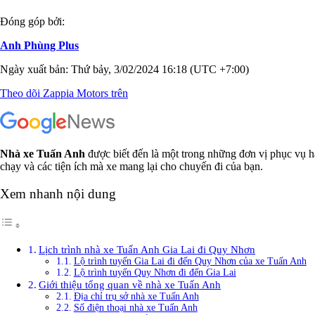
Đóng góp bởi:
Anh Phùng Plus
Ngày xuất bản: Thứ bảy, 3/02/2024 16:18 (UTC +7:00)
Theo dõi Zappia Motors trên
Nhà xe Tuấn Anh
được biết đến là một trong những đơn vị phục vụ h
chạy và các tiện ích mà xe mang lại cho chuyến đi của bạn.
Xem nhanh nội dung
Lịch trình nhà xe Tuấn Anh Gia Lai đi Quy Nhơn
Lộ trình tuyến Gia Lai đi đến Quy Nhơn của xe Tuấn Anh
Lộ trình tuyến Quy Nhơn đi đến Gia Lai
Giới thiệu tổng quan về nhà xe Tuấn Anh
Địa chỉ trụ sở nhà xe Tuấn Anh
Số điện thoại nhà xe Tuấn Anh