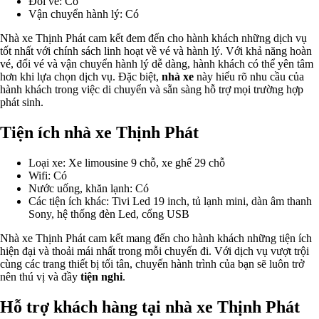
Đổi vé: Có
Vận chuyển hành lý: Có
Nhà xe Thịnh Phát cam kết đem đến cho hành khách những dịch vụ
tốt nhất với chính sách linh hoạt về vé và hành lý. Với khả năng hoàn
vé, đổi vé và vận chuyển hành lý dễ dàng, hành khách có thể yên tâm
hơn khi lựa chọn dịch vụ. Đặc biệt,
nhà xe
này hiểu rõ nhu cầu của
hành khách trong việc di chuyển và sẵn sàng hỗ trợ mọi trường hợp
phát sinh.
Tiện ích nhà xe Thịnh Phát
Loại xe: Xe limousine 9 chỗ, xe ghế 29 chỗ
Wifi: Có
Nước uống, khăn lạnh: Có
Các tiện ích khác: Tivi Led 19 inch, tủ lạnh mini, dàn âm thanh
Sony, hệ thống đèn Led, cổng USB
Nhà xe Thịnh Phát cam kết mang đến cho hành khách những tiện ích
hiện đại và thoải mái nhất trong mỗi chuyến đi. Với dịch vụ vượt trội
cùng các trang thiết bị tối tân, chuyến hành trình của bạn sẽ luôn trở
nên thú vị và đầy
tiện nghi
.
Hỗ trợ khách hàng tại nhà xe Thịnh Phát