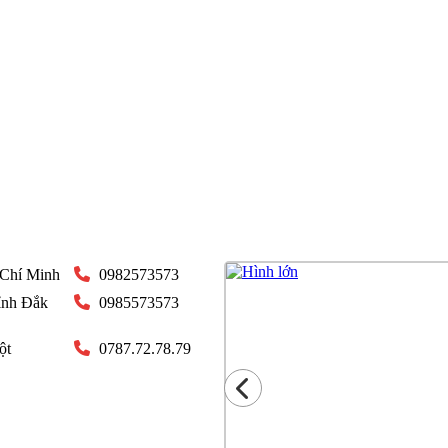
 Chí Minh
0982573573
ỉnh Đắk
0985573573
ột
0787.72.78.79