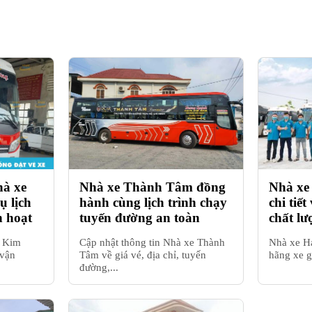
hà xe
Nhà xe Thành Tâm đồng
Nhà xe
 lịch
hành cùng lịch trình chạy
chi tiết
h hoạt
tuyến đường an toàn
chất l
e Kim
Cập nhật thông tin Nhà xe Thành
Nhà xe Hả
 vận
Tâm về giá vé, địa chỉ, tuyến
hãng xe g
đường,...