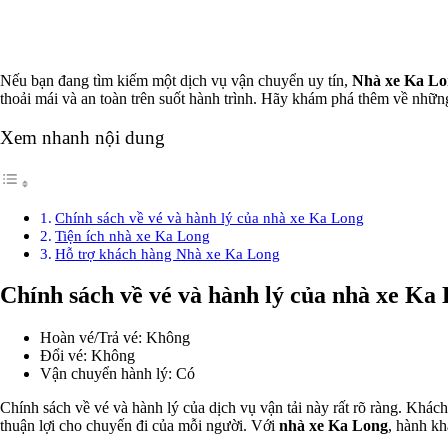
Nếu bạn đang tìm kiếm một dịch vụ vận chuyển uy tín,
Nhà xe Ka Lo
thoải mái và an toàn trên suốt hành trình. Hãy khám phá thêm về nhữ
Xem nhanh nội dung
Chính sách về vé và hành lý của nhà xe Ka Long
Tiện ích nhà xe Ka Long
Hỗ trợ khách hàng Nhà xe Ka Long
Chính sách về vé và hành lý của nhà xe Ka
Hoàn vé/Trả vé: Không
Đổi vé: Không
Vận chuyển hành lý: Có
Chính sách về vé và hành lý của dịch vụ vận tải này rất rõ ràng. Khá
thuận lợi cho chuyến đi của mỗi người. Với
nhà xe Ka Long
, hành kh