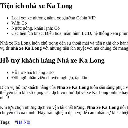
Tiện ích nhà xe Ka Long
Loại xe: xe giường nằm, xe giường Cabin VIP
Wifi: Có
Nước uống, khăn lạnh: Có
Các tiện ích khác: Điều hòa, màn hình LCD, hệ thống xem phim
Nhà xe Ka Long luôn chú trọng đến sự thoải mái và tiện nghi cho hành k
vụ từ
nhà xe Ka Long
với những tiện ích tuyệt vời mà chúng tôi mang 
Hỗ trợ khách hàng Nhà xe Ka Long
Hỗ trợ khách hàng 24/7
Đội ngũ nhân viên chuyên nghiệp, tận tâm
Dịch vụ hỗ trợ khách hàng của
Nhà xe Ka Long
luôn sẵn sàng phục v
thể yên tâm khi sử dụng các dịch vụ như đặt vé xe Ka Long online hay
nhất!
Khi lựa chọn những dịch vụ vận tải chất lượng,
Nhà xe Ka Long
nổi 
chuyến đi của mình. Hãy trải nghiệm dịch vụ để cảm nhận sự khác biệt
#
Hà Nội