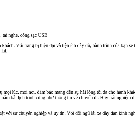
, tai nghe, cổng sạc USB
hách. Với trang bị hiện đại và tiện ích đầy đủ, hành trình của bạn sẽ t
lại.
ụ mọi lúc, mọi nơi, đảm bảo mang đến sự hài lòng tối đa cho hành khá
 nắm bắt lịch trình cũng như thông tin về chuyến đi. Hãy trải nghiệm
bật với sự chuyên nghiệp và uy tín. Với đội ngũ lái xe dày dạn kinh ng
.