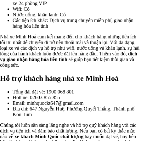
xe 24 phòng VIP
Wifi: Có
Nước uống, khăn lạnh: Có
Các tiện ích khác: Dịch vụ trung chuyển miễn phí, giao nhận
hàng hóa liên tỉnh
Nhà xe Minh Hoá cam kết mang đến cho khách hàng những tiện ích
tối ưu nhất để chuyến đi trở nên thoải mái và thuận lợi. Với đa dạng
loại xe và các dịch vụ hỗ trợ như wifi, nước uống và khăn lạnh, sự hài
lòng của hành khách luôn được đặt lên hàng đầu. Thêm vào đó,
dịch
vụ giao nhận hàng hóa liên tỉnh
sẽ giúp bạn tiết kiệm thời gian và
công sức.
Hỗ trợ khách hàng nhà xe Minh Hoá
Tổng đài đặt vé: 1900 068 801
Hotline: 02603 855 855
Email: minhquockt647@gmail.com
Địa chỉ: 647 Nguyễn Huệ, Phường Quyết Thắng, Thành phố
Kon Tum
Chúng tôi luôn sẵn sàng lắng nghe và hỗ trợ quý khách hàng với các
dịch vụ tiện ích và đảm bảo chất lượng. Nếu bạn có bất kỳ thắc mắc
nào về
xe khách Minh Quốc chất lượng
hay muốn đặt vé, hãy liên