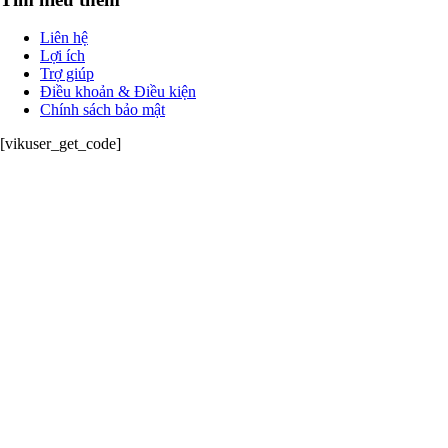
Liên hệ
Lợi ích
Trợ giúp
Điều khoản & Điều kiện
Chính sách bảo mật
[vikuser_get_code]