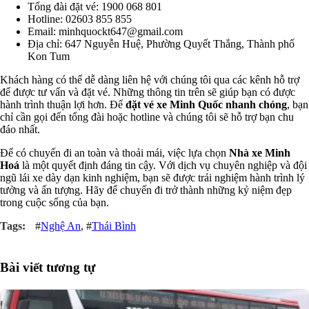
Tổng đài đặt vé: 1900 068 801
Hotline: 02603 855 855
Email: minhquockt647@gmail.com
Địa chỉ: 647 Nguyễn Huệ, Phường Quyết Thắng, Thành phố
Kon Tum
Khách hàng có thể dễ dàng liên hệ với chúng tôi qua các kênh hỗ trợ
để được tư vấn và đặt vé. Những thông tin trên sẽ giúp bạn có được
hành trình thuận lợi hơn. Để
đặt vé xe Minh Quốc nhanh chóng
, bạn
chỉ cần gọi đến tổng đài hoặc hotline và chúng tôi sẽ hỗ trợ bạn chu
đáo nhất.
Để có chuyến đi an toàn và thoải mái, việc lựa chọn
Nhà xe Minh
Hoá
là một quyết định đáng tin cậy. Với dịch vụ chuyên nghiệp và đội
ngũ lái xe dày dạn kinh nghiệm, bạn sẽ được trải nghiệm hành trình lý
tưởng và ấn tượng. Hãy để chuyến đi trở thành những kỷ niệm đẹp
trong cuộc sống của bạn.
#
Nghệ An
, #
Thái Bình
Bài viết tương tự