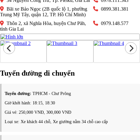
34 Nguyễn Công Trứ, Tp. Pleiku, Gia Lai
0978.111.543
Bãi xe Bảo Ngọc (2B quốc lộ 1, phường
0899.381.381
Trung Mỹ Tây, quận 12, TP. Hồ Chí Minh)
Thôn 2, xã Nghĩa Hòa, huyện Chư Păh,
0979.148.577
tỉnh Gia Lai
Tuyến đường di chuyển
Tuyến đường:
TPHCM - Chư Prông
Giờ khởi hành: 18:15, 18:30
Giá vé: 250,000 VNĐ, 300,000 VNĐ
Loại xe: Xe khách 44 chỗ, Xe giường nằm 34 chỗ cao cấp