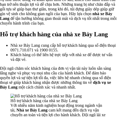
bạn trở nên thuận lợi và dễ chịu hơn. Những trang bị như chăn đắp và
gối tựa sẽ giúp bạn thư giãn, trong khi đó, túi đựng giày dép giúp giữ
gìn vệ sinh cho không gian ngồi của bạn. Hãy lựa chọn
nhà xe Bảy
Lang
để tận hưởng không gian thoải mái và dịch vụ tốt nhất trong mỗi
chuyến hành trình của bạn.
Hỗ trợ khách hàng của nhà xe Bảy Lang
Nhà xe Bảy Lang cung cấp hỗ trợ khách hàng qua số điện thoại
0971.710.071 và 1900 0155.
Khách hàng có thể liên hệ trực tiếp với nhà xe để được tư vấn
và đặt vé.
Đội ngũ chăm sóc khách hàng của đơn vị vận tải này luôn sẵn sàng
lắng nghe và phục vụ mọi nhu cầu của hành khách. Để đảm bảo
quyền lợi và sự tiện lợi tối đa, việc liên hệ nhanh chóng qua số điện
thoại sẽ giúp khách hàng nhận được những thông tin về
dịch vụ xe
Bảy Lang
một cách chính xác và nhanh nhất.
Hỗ trợ khách hàng của nhà xe Bảy Lang
Với nhiều năm kinh nghiệm hoạt động trong ngành vận
tải,
Nhà xe Bảy Lang
cam kết mang đến dịch vụ vận
chuyển an toàn và tiện lợi cho hành khách. Đội ngũ lái xe