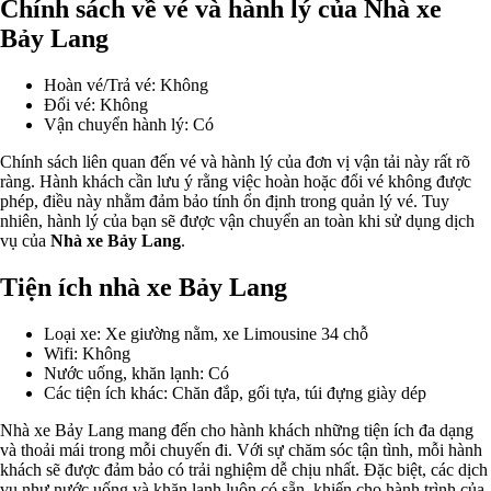
Chính sách về vé và hành lý của Nhà xe
Bảy Lang
Hoàn vé/Trả vé: Không
Đổi vé: Không
Vận chuyển hành lý: Có
Chính sách liên quan đến vé và hành lý của đơn vị vận tải này rất rõ
ràng. Hành khách cần lưu ý rằng việc hoàn hoặc đổi vé không được
phép, điều này nhằm đảm bảo tính ổn định trong quản lý vé. Tuy
nhiên, hành lý của bạn sẽ được vận chuyển an toàn khi sử dụng dịch
vụ của
Nhà xe Bảy Lang
.
Tiện ích nhà xe Bảy Lang
Loại xe: Xe giường nằm, xe Limousine 34 chỗ
Wifi: Không
Nước uống, khăn lạnh: Có
Các tiện ích khác: Chăn đắp, gối tựa, túi đựng giày dép
Nhà xe Bảy Lang mang đến cho hành khách những tiện ích đa dạng
và thoải mái trong mỗi chuyến đi. Với sự chăm sóc tận tình, mỗi hành
khách sẽ được đảm bảo có trải nghiệm dễ chịu nhất. Đặc biệt, các dịch
vụ như nước uống và khăn lạnh luôn có sẵn, khiến cho hành trình của