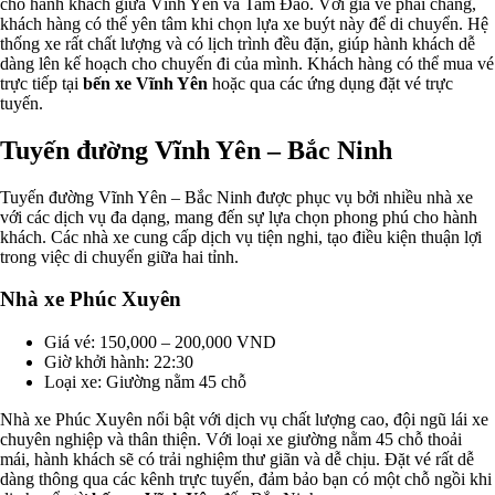
cho hành khách giữa Vĩnh Yên và Tam Đảo. Với giá vé phải chăng,
khách hàng có thể yên tâm khi chọn lựa xe buýt này để di chuyển. Hệ
thống xe rất chất lượng và có lịch trình đều đặn, giúp hành khách dễ
dàng lên kế hoạch cho chuyến đi của mình. Khách hàng có thể mua vé
trực tiếp tại
bến xe Vĩnh Yên
hoặc qua các ứng dụng đặt vé trực
tuyến.
Tuyến đường Vĩnh Yên – Bắc Ninh
Tuyến đường Vĩnh Yên – Bắc Ninh được phục vụ bởi nhiều nhà xe
với các dịch vụ đa dạng, mang đến sự lựa chọn phong phú cho hành
khách. Các nhà xe cung cấp dịch vụ tiện nghi, tạo điều kiện thuận lợi
trong việc di chuyển giữa hai tỉnh.
Nhà xe Phúc Xuyên
Giá vé: 150,000 – 200,000 VND
Giờ khởi hành: 22:30
Loại xe: Giường nằm 45 chỗ
Nhà xe Phúc Xuyên nổi bật với dịch vụ chất lượng cao, đội ngũ lái xe
chuyên nghiệp và thân thiện. Với loại xe giường nằm 45 chỗ thoải
mái, hành khách sẽ có trải nghiệm thư giãn và dễ chịu. Đặt vé rất dễ
dàng thông qua các kênh trực tuyến, đảm bảo bạn có một chỗ ngồi khi