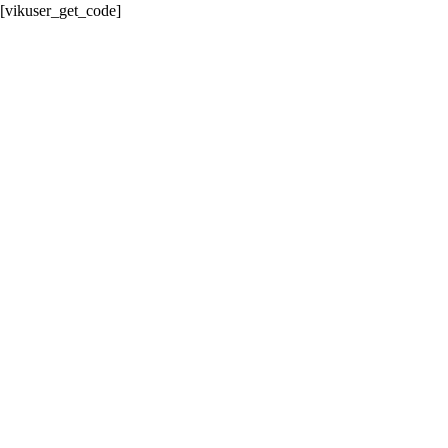
[vikuser_get_code]