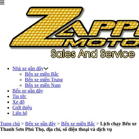
Nhà xe gần đây
Bến xe miền Bắc
Bến xe miền Trung
Bến xe miền Nam
Bến xe gần đây
Tin tức
Xe độ
Giới thiệu
Liên hệ
Trang chủ
>
Bến xe gần đây
>
Bến xe miền Bắc
>
Lịch chạy Bến xe
Thanh Sơn Phú Thọ, địa chỉ, số điện thoại và dịch vụ