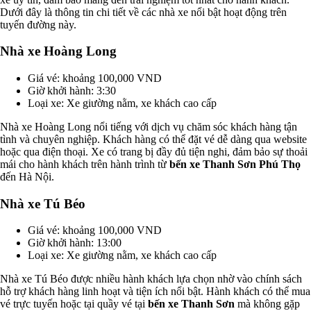
Dưới đây là thông tin chi tiết về các nhà xe nổi bật hoạt động trên
tuyến đường này.
Nhà xe Hoàng Long
Giá vé: khoảng 100,000 VND
Giờ khởi hành: 3:30
Loại xe: Xe giường nằm, xe khách cao cấp
Nhà xe Hoàng Long nổi tiếng với dịch vụ chăm sóc khách hàng tận
tình và chuyên nghiệp. Khách hàng có thể đặt vé dễ dàng qua website
hoặc qua điện thoại. Xe có trang bị đầy đủ tiện nghi, đảm bảo sự thoải
mái cho hành khách trên hành trình từ
bến xe Thanh Sơn Phú Thọ
đến Hà Nội.
Nhà xe Tú Béo
Giá vé: khoảng 100,000 VND
Giờ khởi hành: 13:00
Loại xe: Xe giường nằm, xe khách cao cấp
Nhà xe Tú Béo được nhiều hành khách lựa chọn nhờ vào chính sách
hỗ trợ khách hàng linh hoạt và tiện ích nổi bật. Hành khách có thể mua
vé trực tuyến hoặc tại quầy vé tại
bến xe Thanh Sơn
mà không gặp