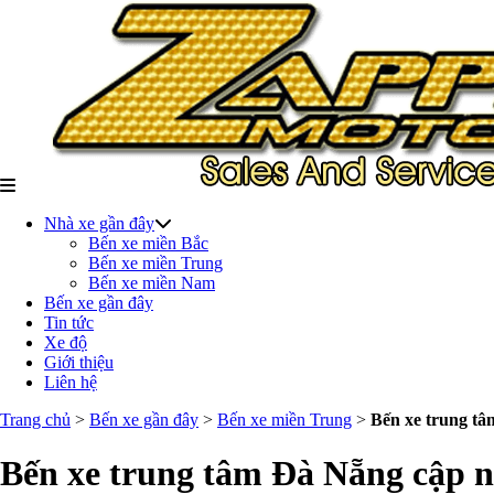
Nhà xe gần đây
Bến xe miền Bắc
Bến xe miền Trung
Bến xe miền Nam
Bến xe gần đây
Tin tức
Xe độ
Giới thiệu
Liên hệ
Trang chủ
>
Bến xe gần đây
>
Bến xe miền Trung
>
Bến xe trung tâm
Bến xe trung tâm Đà Nẵng cập nhậ