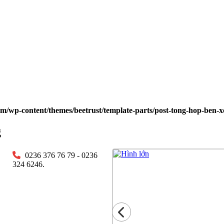
wp-content/themes/beetrust/template-parts/post-tong-hop-ben-x
g
0236 376 76 79 - 0236
324 6246.