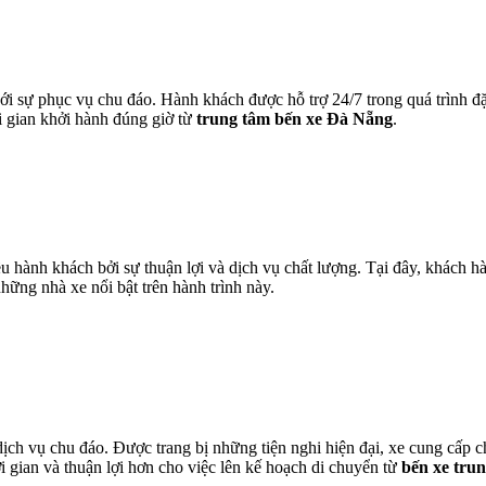
ới sự phục vụ chu đáo. Hành khách được hỗ trợ 24/7 trong quá trình đ
i gian khởi hành đúng giờ từ
trung tâm bến xe Đà Nẵng
.
hành khách bởi sự thuận lợi và dịch vụ chất lượng. Tại đây, khách hàn
ững nhà xe nổi bật trên hành trình này.
h vụ chu đáo. Được trang bị những tiện nghi hiện đại, xe cung cấp ch
i gian và thuận lợi hơn cho việc lên kế hoạch di chuyển từ
bến xe tru