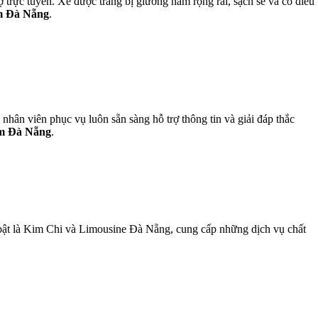
trực tuyến. Xe được trang bị giường nằm rộng rãi, sạch sẽ và có điều
âm Đà Nẵng
.
nhân viên phục vụ luôn sẵn sàng hỗ trợ thông tin và giải đáp thắc
âm Đà Nẵng
.
bật là Kim Chi và Limousine Đà Nẵng, cung cấp những dịch vụ chất