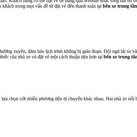
o. Khách hàng có thể đặt vé dễ dàng qua website hoặc tổng đài hỗ trợ 
h khách trong mọi vấn đề từ đặt vé đến thanh toán tại
bến xe trung t
ường xuyên, đảm bảo lịch trình không bị gián đoạn. Đội ngũ lái xe và 
thức của nhà xe và đặt vé một cách thuận tiện hơn tại
bến xe trung t
ựa chọn với nhiều phương tiện di chuyển khác nhau. Hai nhà xe nổi 