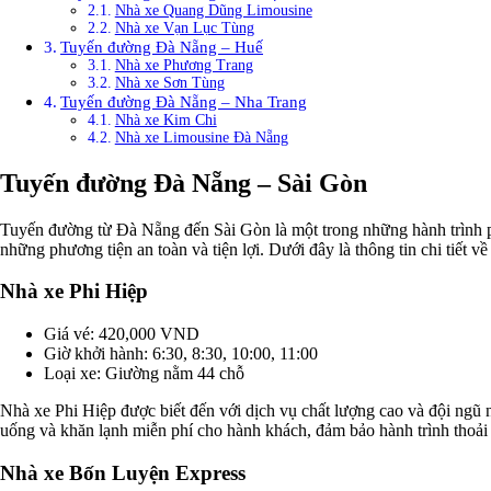
Nhà xe Quang Dũng Limousine
Nhà xe Vạn Lục Tùng
Tuyến đường Đà Nẵng – Huế
Nhà xe Phương Trang
Nhà xe Sơn Tùng
Tuyến đường Đà Nẵng – Nha Trang
Nhà xe Kim Chi
Nhà xe Limousine Đà Nẵng
Tuyến đường Đà Nẵng – Sài Gòn
Tuyến đường từ Đà Nẵng đến Sài Gòn là một trong những hành trình p
những phương tiện an toàn và tiện lợi. Dưới đây là thông tin chi tiết v
Nhà xe Phi Hiệp
Giá vé: 420,000 VND
Giờ khởi hành: 6:30, 8:30, 10:00, 11:00
Loại xe: Giường nằm 44 chỗ
Nhà xe Phi Hiệp được biết đến với dịch vụ chất lượng cao và đội ngũ 
uống và khăn lạnh miễn phí cho hành khách, đảm bảo hành trình thoải 
Nhà xe Bốn Luyện Express