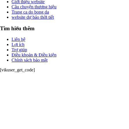
Giới thiệu website
Câu chuyện thương hiệu
Trang ca do bong da
website dự báo thời tiết
Tìm hiểu thêm
Liên hệ
Lợi ích
Trợ giúp
Điều khoản & Điều kiện
Chính sách bảo mật
[vikuser_get_code]