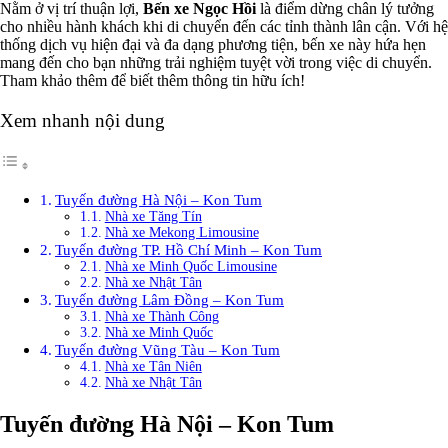
Nằm ở vị trí thuận lợi,
Bến xe Ngọc Hồi
là điểm dừng chân lý tưởng
cho nhiều hành khách khi di chuyển đến các tỉnh thành lân cận. Với hệ
thống dịch vụ hiện đại và đa dạng phương tiện, bến xe này hứa hẹn
mang đến cho bạn những trải nghiệm tuyệt vời trong việc di chuyển.
Tham khảo thêm để biết thêm thông tin hữu ích!
Xem nhanh nội dung
Tuyến đường Hà Nội – Kon Tum
Nhà xe Tăng Tín
Nhà xe Mekong Limousine
Tuyến đường TP. Hồ Chí Minh – Kon Tum
Nhà xe Minh Quốc Limousine
Nhà xe Nhật Tân
Tuyến đường Lâm Đồng – Kon Tum
Nhà xe Thành Công
Nhà xe Minh Quốc
Tuyến đường Vũng Tàu – Kon Tum
Nhà xe Tân Niên
Nhà xe Nhật Tân
Tuyến đường Hà Nội – Kon Tum