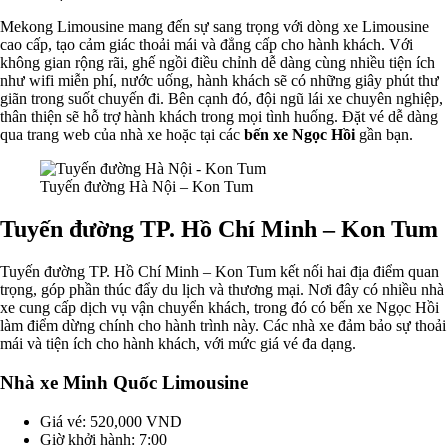
Mekong Limousine mang đến sự sang trọng với dòng xe Limousine
cao cấp, tạo cảm giác thoải mái và đẳng cấp cho hành khách. Với
không gian rộng rãi, ghế ngồi điều chỉnh dễ dàng cùng nhiều tiện ích
như wifi miễn phí, nước uống, hành khách sẽ có những giây phút thư
giãn trong suốt chuyến đi. Bên cạnh đó, đội ngũ lái xe chuyên nghiệp,
thân thiện sẽ hỗ trợ hành khách trong mọi tình huống. Đặt vé dễ dàng
qua trang web của nhà xe hoặc tại các
bến xe Ngọc Hồi
gần bạn.
Tuyến đường Hà Nội – Kon Tum
Tuyến đường TP. Hồ Chí Minh – Kon Tum
Tuyến đường TP. Hồ Chí Minh – Kon Tum kết nối hai địa điểm quan
trọng, góp phần thúc đẩy du lịch và thương mại. Nơi đây có nhiều nhà
xe cung cấp dịch vụ vận chuyển khách, trong đó có bến xe Ngọc Hồi
làm điểm dừng chính cho hành trình này. Các nhà xe đảm bảo sự thoải
mái và tiện ích cho hành khách, với mức giá vé đa dạng.
Nhà xe Minh Quốc Limousine
Giá vé: 520,000 VND
Giờ khởi hành: 7:00