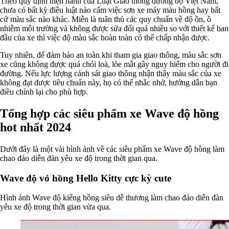
Theo quy định hiện hành của Luật Giao thông đường bộ Việt Nam,
chưa có bất kỳ điều luật nào cấm việc sơn xe máy màu hồng hay bất
cứ màu sắc nào khác. Miễn là tuân thủ các quy chuẩn về độ ồn, ô
nhiễm môi trường và không được sửa đổi quá nhiều so với thiết kế ban
đầu của xe thì việc độ màu sắc hoàn toàn có thể chấp nhận được.
Tuy nhiên, để đảm bảo an toàn khi tham gia giao thông, màu sắc sơn
xe cũng không được quá chói loà, lòe mắt gây nguy hiểm cho người đi
đường. Nếu lực lượng cảnh sát giao thông nhận thấy màu sắc của xe
không đạt được tiêu chuẩn này, họ có thể nhắc nhở, hướng dẫn bạn
điều chỉnh lại cho phù hợp.
Tổng hợp các siêu phẩm xe Wave độ hồng
hot nhất 2024
Dưới đây là một vài hình ảnh về các siêu phẩm xe Wave độ hồng làm
chao đảo diễn đàn yêu xe độ trong thời gian qua.
Wave độ vỏ hồng Hello Kitty cực kỳ cute
Hình ảnh Wave độ kiểng hồng siêu dễ thương làm chao đảo diễn đàn
yêu xe độ trong thời gian vừa qua.