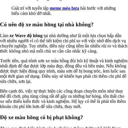
Giải trí với tuyển tập
meme mèo bựa
hài hước với những
biểu cảm khó đỡ nhất.
Có nên độ xe màu hồng tại nhà không?
Làm
xe Wave độ hồng
tại nhà dường như là một lựa chọn hấp dẫn
với nhiều người vì có thể tiết kiệm chi phí so với việc nhờ đến dịch vụ
chuyên nghiệp. Tuy nhiên, điều này cũng tiềm ẩn nhiều rủi ro và thách
thức không nhỏ mà mỗi chủ xe cần cân nhắc kỹ càng.
Trước tiên, quá trình sơn xe màu hồng đòi hỏi kỹ thuật và kinh nghiệm
nhất định để đạt được lớp màu đẹp, đồng đều và bền màu. Nếu không
được thực hiện đúng quy trình, màu sơn dễ bị bong tróc, lem luốc sau
một thời gian sử dụng. Điều này sẽ khiến bạn phải chi thêm chi phí để
sửa chữa, sơn lại.
Bên cạnh đó, việc tự thực hiện các công đoạn chuyên môn như thay
thế đồ chơi, phụ tùng cũng rất dễ gây ra những hư hỏng, tổn thất cho
xe nếu thiếu kiến thức và kinh nghiệm. Hệ lụy có thể là phải tốn thêm
khoản chi phí lớn hơn để sửa chữa, thay mới.
Độ xe màu hồng có bị phạt không?