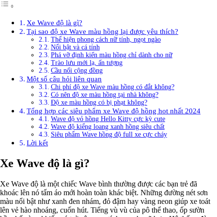
Xe Wave độ là gì?
Tại sao độ xe Wave màu hồng lại được yêu thích?
Thể hiện phong cách nữ tính, ngọt ngào
Nổi bật và cá tính
Phá vỡ định kiến màu hồng chỉ dành cho nữ
Trào lưu mới lạ, ấn tượng
Cầu nối cộng đồng
Một số câu hỏi liên quan
Chi phí độ xe Wave màu hồng có đắt không?
Có nên độ xe màu hồng tại nhà không?
Độ xe màu hồng có bị phạt không?
Tổng hợp các siêu phẩm xe Wave độ hồng hot nhất 2024
Wave độ vỏ hồng Hello Kitty cực kỳ cute
Wave độ kiểng loang xanh hồng siêu chất
Siêu phẩm Wave hồng độ full xe cực cháy
Lời kết
Xe Wave độ là gì?
Xe Wave độ là một chiếc Wave bình thường được các bạn trẻ đã
khoác lên nó tấm áo mới hoàn toàn khác biệt. Những đường nét sơn
màu nổi bật như xanh đen nhám, đỏ đậm hay vàng neon giúp xe toát
lên vẻ hào nhoáng, cuốn hút. Tiếng vù vù của pô thể thao, ốp sườn