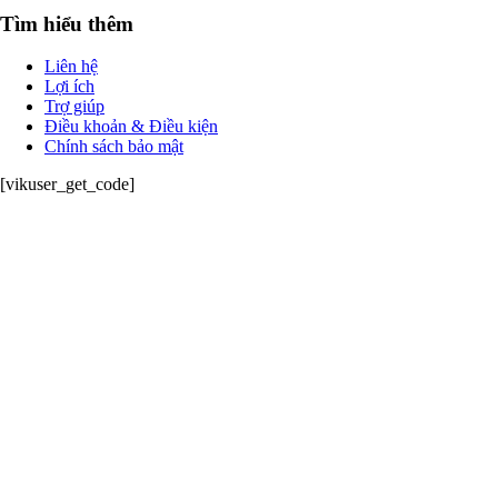
Tìm hiểu thêm
Liên hệ
Lợi ích
Trợ giúp
Điều khoản & Điều kiện
Chính sách bảo mật
[vikuser_get_code]