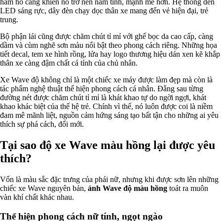
hầm hố càng khiến nó trở nên nam tính, mạnh mẽ hơn. Hệ thống đèn
LED sáng rực, dây đèn chạy dọc thân xe mang đến vẻ hiện đại, trẻ
trung.
Bộ phận lái cũng được chăm chút tỉ mỉ với ghế bọc da cao cấp, càng
dầm và cùm nghẽ sơn màu nổi bật theo phong cách riêng. Những họa
tiết decal, tem xe hình rồng, lửa hay logo thương hiệu dán xen kẽ khắp
thân xe càng đậm chất cá tính của chủ nhân.
Xe Wave độ không chỉ là một chiếc xe máy được làm đẹp mà còn là
tác phẩm nghệ thuật thể hiện phong cách cá nhân. Đằng sau từng
đường nét được chăm chút tỉ mỉ là khát khao tự do ngời ngợi, khát
khao khác biệt của thế hệ trẻ. Chính vì thế, nó luôn được coi là niềm
đam mê mãnh liệt, nguồn cảm hứng sáng tạo bất tận cho những ai yêu
thích sự phá cách, đổi mới.
Tại sao độ xe Wave màu hồng lại được yêu
thích?
Vốn là màu sắc đặc trưng của phái nữ, nhưng khi được sơn lên những
chiếc xe Wave nguyên bản,
ảnh Wave độ màu hồng
toát ra muôn
vàn khí chất khác nhau.
Thể hiện phong cách nữ tính, ngọt ngào