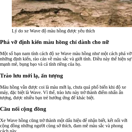
Lý do xe Wave độ màu hồng được yêu thích
Phá vỡ định kiến màu hồng chỉ dành cho nữ
Một số bạn nam tính cách độ xe Wave màu hồng như một cách phá vỡ
những định kiến, rào cản về màu sắc và giới tính. Điều này thể hiện sự
mạnh mẽ, bụng bạo và cá tính riêng của họ.
Trào lưu mới lạ, ấn tượng
Màu hồng vẫn được coi là màu mới lạ, chưa quá phổ biến khi độ xe
máy, đặc biệt là Wave. Vì thế, trào lưu này trở thành điểm nhấn ấn
tượng, được nhiều bạn trẻ hưởng ứng để khác biệt.
Cầu nối cộng đồng
Xe Wave hồng cũng trở thành một dấu hiệu để nhận biết, kết nối với
cộng đồng những người cùng sở thích, đam mê màu sắc và phong
cách này.