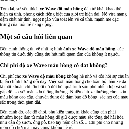
Tóm lại, sự yêu thích
xe Wave độ màu hồng
đến từ khát khao thể
hiện cá tính, phong cách riêng biệt của giới trẻ hiện đại. Nó vừa mang
đậm chất nữ tính, ngọt ngào vừa toát lên vẻ cá tính, mạnh mẽ đặc
trưng của tuổi trẻ năng động.
Một số câu hỏi liên quan
Bên cạnh thông tin về những hình
ảnh xe Wave độ màu hồng
, các
thông tin dưới đây cũng thu hút mối quan tâm của không ít người.
Chi phí độ xe Wave màu hồng có đắt không?
Chi phí cho
xe Wave độ màu hồng
không hề nhỏ và đòi hỏi sự chuẩn
bị tài chính tương đối dày. Việc sơn màu hồng cho toàn bộ thân xe đã
là một khoản chi lớn bởi nó đòi hỏi quá trình sơn phủ nhiều lớp và sơn
gấp đôi so với màu sơn thông thường. Nhiều chủ xe thường chọn sơn
màu hồng cao cấp, chuyên dụng để đảm bảo độ bóng, sắc nét của màu
sắc trong thời gian dài.
Bên cạnh đó, các đồ chơi, phụ kiện trang trí khác cũng cần phải
nhuộm hoặc làm từ màu hồng để giữ được màu sắc tổng thể hài hòa
như dàn ốp sườn, ống pô, bao tay nắm cần số… Chi phí cho những
món đồ chơi màu này cũng không hề rẻ.