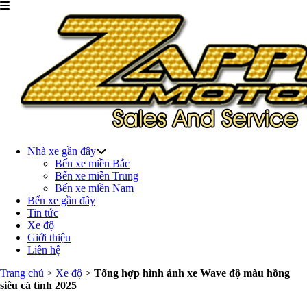
Nhà xe gần đây
Bến xe miền Bắc
Bến xe miền Trung
Bến xe miền Nam
Bến xe gần đây
Tin tức
Xe độ
Giới thiệu
Liên hệ
Trang chủ
>
Xe độ
>
Tổng hợp hình ảnh xe Wave độ màu hồng
siêu cá tính 2025