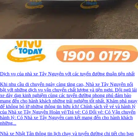
Dịch vụ của nhà xe Tây Nguyên với các tuyến đường thuận tiện nhất
Khi nhu cầu di chuyển ngày càng tăng cao, Nhà xe Tây Nguyên nổi
bật với những dịch vụ vận chuyển chất lượng và tiện nghi. Đội ngũ lái
xe dày dạn kinh nghiệm cùng các tuyến đường phong phú đảm bảo
mang đến cho hành khách những trải nghiệm tốt nhất. Khám phá ngay
để không bỏ lỡ những thông tin hữu ích! Chính sách về vé và hành lý
của Nhà xe Tây Nguyên Hoàn vé/Trả vé: Có Đổi vé: Có Vận chuyển
hành lý: Có Nhà xe Tây Nguyên cam kết mang đến cho hành khách
những...
Nhà xe Nhật Tân thông tin lịch chạy và tuyến đường chi tiết cho bạn