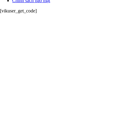
Chính sách bảo mật
[vikuser_get_code]