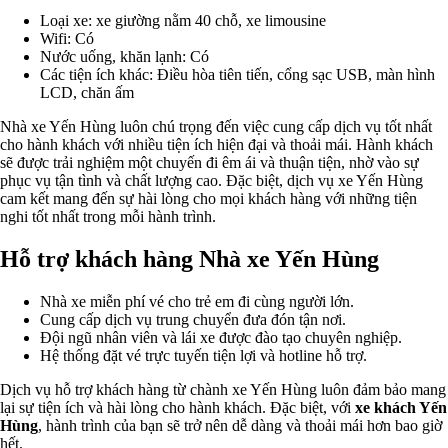
Loại xe: xe giường nằm 40 chỗ, xe limousine
Wifi: Có
Nước uống, khăn lạnh: Có
Các tiện ích khác: Điều hòa tiên tiến, cổng sạc USB, màn hình
LCD, chăn ấm
Nhà xe Yến Hùng luôn chú trọng đến việc cung cấp dịch vụ tốt nhất
cho hành khách với nhiều tiện ích hiện đại và thoải mái. Hành khách
sẽ được trải nghiệm một chuyến đi êm ái và thuận tiện, nhờ vào sự
phục vụ tận tình và chất lượng cao. Đặc biệt, dịch vụ xe Yến Hùng
cam kết mang đến sự hài lòng cho mọi khách hàng với những tiện
nghi tốt nhất trong mỗi hành trình.
Hỗ trợ khách hàng Nhà xe Yến Hùng
Nhà xe miễn phí vé cho trẻ em đi cùng người lớn.
Cung cấp dịch vụ trung chuyển đưa đón tận nơi.
Đội ngũ nhân viên và lái xe được đào tạo chuyên nghiệp.
Hệ thống đặt vé trực tuyến tiện lợi và hotline hỗ trợ.
Dịch vụ hỗ trợ khách hàng từ chành xe Yến Hùng luôn đảm bảo mang
lại sự tiện ích và hài lòng cho hành khách. Đặc biệt, với
xe khách Yến
Hùng
, hành trình của bạn sẽ trở nên dễ dàng và thoải mái hơn bao giờ
hết.