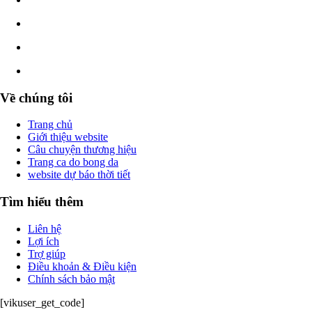
Về chúng tôi
Trang chủ
Giới thiệu website
Câu chuyện thương hiệu
Trang ca do bong da
website dự báo thời tiết
Tìm hiểu thêm
Liên hệ
Lợi ích
Trợ giúp
Điều khoản & Điều kiện
Chính sách bảo mật
[vikuser_get_code]