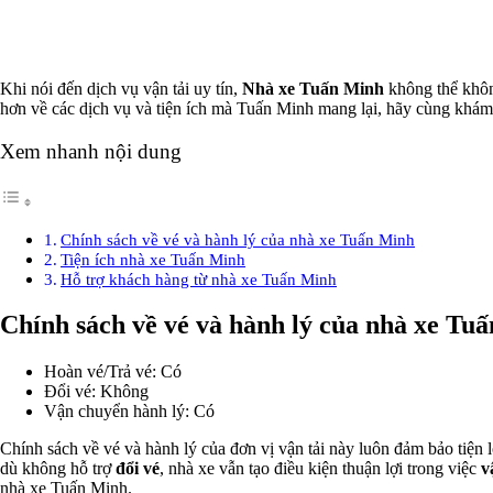
Khi nói đến dịch vụ vận tải uy tín,
Nhà xe Tuấn Minh
không thể khôn
hơn về các dịch vụ và tiện ích mà Tuấn Minh mang lại, hãy cùng khá
Xem nhanh nội dung
Chính sách về vé và hành lý của nhà xe Tuấn Minh
Tiện ích nhà xe Tuấn Minh
Hỗ trợ khách hàng từ nhà xe Tuấn Minh
Chính sách về vé và hành lý của nhà xe Tu
Hoàn vé/Trả vé: Có
Đổi vé: Không
Vận chuyển hành lý: Có
Chính sách về vé và hành lý của đơn vị vận tải này luôn đảm bảo tiện
dù không hỗ trợ
đổi vé
, nhà xe vẫn tạo điều kiện thuận lợi trong việc
v
nhà xe Tuấn Minh.