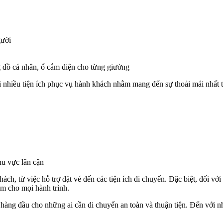
gười
ng đồ cá nhân, ổ cắm điện cho từng giường
 nhiều tiện ích phục vụ hành khách nhằm mang đến sự thoải mái nhất tr
hu vực lân cận
ch, từ việc hỗ trợ đặt vé đến các tiện ích di chuyển. Đặc biệt, đối v
ệm cho mọi hành trình.
hàng đầu cho những ai cần di chuyển an toàn và thuận tiện. Đến với nhà 