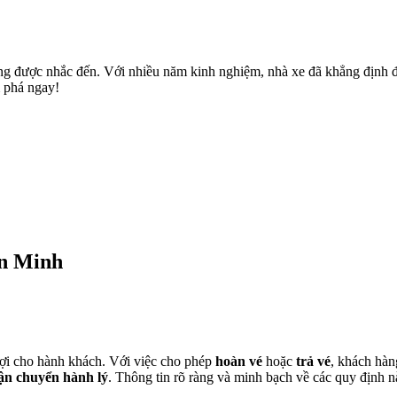
Xem thêm
g được nhắc đến. Với nhiều năm kinh nghiệm, nhà xe đã khẳng định đư
m phá ngay!
ấn Minh
 lợi cho hành khách. Với việc cho phép
hoàn vé
hoặc
trả vé
, khách hàn
ận chuyển hành lý
. Thông tin rõ ràng và minh bạch về các quy định n