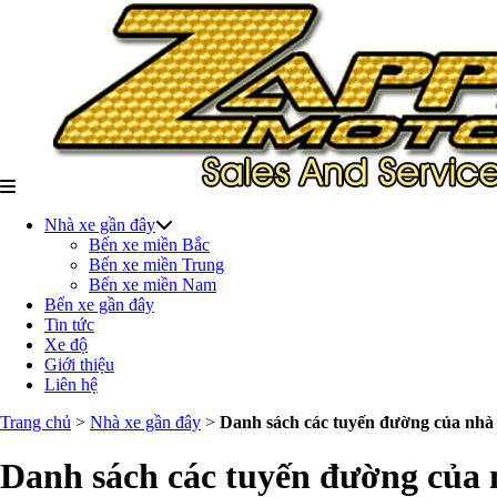
Nhà xe gần đây
Bến xe miền Bắc
Bến xe miền Trung
Bến xe miền Nam
Bến xe gần đây
Tin tức
Xe độ
Giới thiệu
Liên hệ
Trang chủ
>
Nhà xe gần đây
>
Danh sách các tuyến đường của nhà x
Danh sách các tuyến đường của n