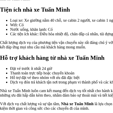
Tiện ích nhà xe Tuấn Minh
Loại xe: Xe giường nằm 40 chỗ, xe cabin 2 người, xe cabin 1 n
Wifi: Có
Nước uống, khăn lạnh: Có
Các tiện ích khác: Điều hòa nhiệt độ, chăn đắp cá nhân, túi đự
Chất lượng dịch vụ của phương tiện vận chuyển này rất đáng chú ý với
kết đáp ứng mọi nhu cầu mà khách hàng mong muốn.
Hỗ trợ khách hàng từ nhà xe Tuấn Minh
Đặt vé trước ít nhất 24 giờ
Thanh toán trực tiếp hoặc chuyển khoản
Hỗ trợ đặt vé theo nhóm với ưu đãi đặc biệt
Dịch vụ đón trả khách tận nơi trong phạm vi thành phố và các k
Nhà xe Tuấn Minh luôn cam kết mang đến dịch vụ tốt nhất cho hành khá
những ưu đãi hấp dẫn kèm theo, nhằm đảm bảo sự thoải mái và tiết ki
Với dịch vụ chất lượng và sự tận tâm,
Nhà xe Tuấn Minh
là lựa chọn 
kiệm thời gian và công sức cho các chuyến đi của mình.