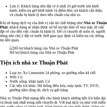
Lưu ý: Khách hàng nên đặt vé ít nhất 24 giờ trước khi khởi
hành, kiểm tra giờ khởi hành và điểm đón, trả khách cẩn thận,
và chuẩn bị hành lý theo tiêu chuẩn của nhà xe.
Khi sử dụng dịch vụ của đơn vị vận tải chất lượng như
Nhà xe Thuận
Phát
, khách hàng sẽ nhận được sự hỗ trợ tận tình về mọi mặt, từ việc
đặt vé cho đến việc chuẩn bị hành lý. Để có chuyến đi suôn sẻ, người
dùng nên chú ý đặt vé trước thời gian quy định và kiểm tra các thông
tin liên quan.
Hỗ trợ khách hàng của Nhà xe Thuận Phát
Tiện ích nhà xe Thuận Phát
Loại xe: Xe Limousine 24 phòng, xe giường nằm 44 chỗ
Wifi: Có
Nước uống, khăn lạnh: Có
Các tiện ích khác: Hệ thống điều hòa, máy lạnh, TV, DVD,
giường nằm rộng rãi, dịch vụ gửi hàng
Nhà xe Thuận Phát mang đến cho hành khách những tiện ích hiện đại
và thoải mái nhất trong mỗi chuyến đi. Với loạt dịch vụ như wifi miễn
phí, nước uống và khăn lạnh, hành khách sẽ cảm thấy được chăm sóc