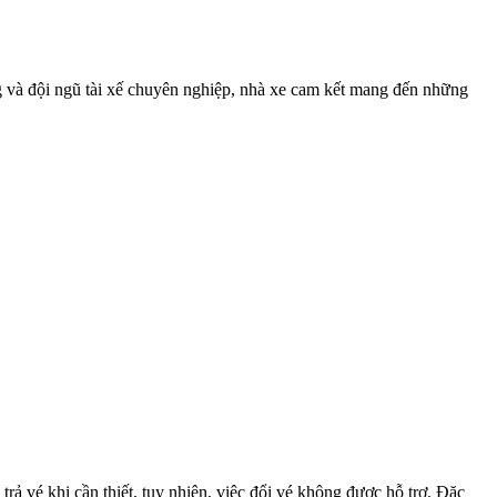
g và đội ngũ tài xế chuyên nghiệp, nhà xe cam kết mang đến những
 vé khi cần thiết, tuy nhiên, việc đổi vé không được hỗ trợ. Đặc