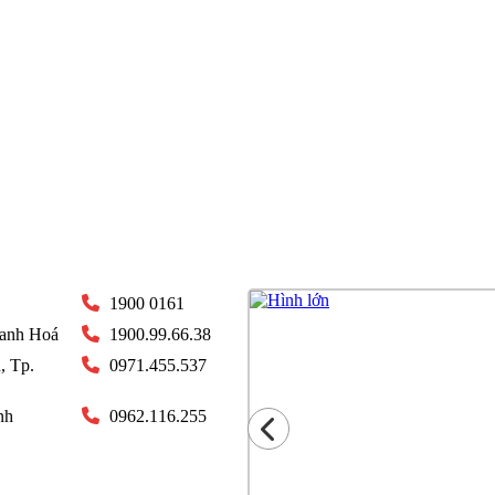
1900 0161
hanh Hoá
1900.99.66.38
, Tp.
0971.455.537
nh
0962.116.255