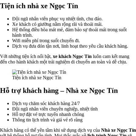
Tiện ích nhà xe Ngọc Tín
Đội ngũ nhân viên phục vụ nhiệt tình, chu đáo.
Xe khách có giường nằm rộng rãi và thoải mái.
Hệ thống điều hòa mát mẻ, đảm bảo sự thoải mái trong suốt
hành trình.
Wifi miễn phí trong suốt chuyến đi.
Dịch vụ đưa đón tận nơi, linh hoạt theo yêu cầu khách hàng.
Với những tiện ích nổi bật,
xe khách Ngọc Tín
luôn cam kết mang
đến cho hành khách một trải nghiệm di chuyển an toàn và dễ chịu.
Tiện ích nhà xe Ngọc Tín
Hỗ trợ khách hàng – Nhà xe Ngọc Tín
Dịch vụ chăm sóc khách hàng 24/7
Đội ngũ nhân viên chuyên nghiệp, nhiệt tình
Hỗ trợ đặt vé trực tuyến nhanh chóng
Thông tin lịch trình và giá vé rõ ràng
Khách hàng có thể yên tâm khi sử dụng dịch vụ của
Nhà xe Ngọc Tín
với hệ thống hỗ trợ tận tình. Mọi thắc mắc về
lịch trình Ngọc Tín
sẽ