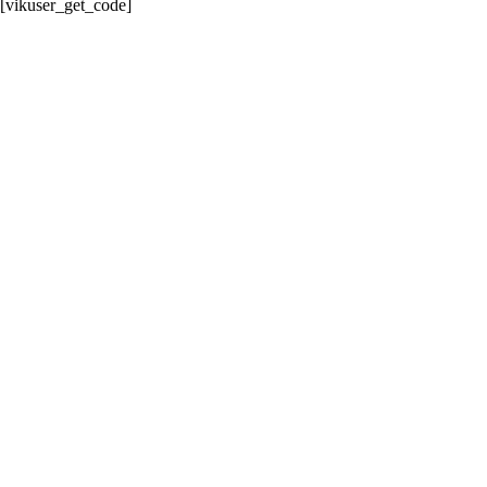
[vikuser_get_code]