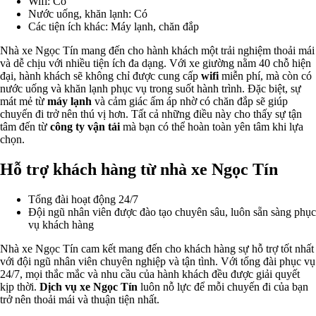
Wifi: Có
Nước uống, khăn lạnh: Có
Các tiện ích khác: Máy lạnh, chăn đắp
Nhà xe Ngọc Tín mang đến cho hành khách một trải nghiệm thoải mái
và dễ chịu với nhiều tiện ích đa dạng. Với xe giường nằm 40 chỗ hiện
đại, hành khách sẽ không chỉ được cung cấp
wifi
miễn phí, mà còn có
nước uống và khăn lạnh phục vụ trong suốt hành trình. Đặc biệt, sự
mát mẻ từ
máy lạnh
và cảm giác ấm áp nhờ có chăn đắp sẽ giúp
chuyến đi trở nên thú vị hơn. Tất cả những điều này cho thấy sự tận
tâm đến từ
công ty vận tải
mà bạn có thể hoàn toàn yên tâm khi lựa
chọn.
Hỗ trợ khách hàng từ nhà xe Ngọc Tín
Tổng đài hoạt động 24/7
Đội ngũ nhân viên được đào tạo chuyên sâu, luôn sẵn sàng phục
vụ khách hàng
Nhà xe Ngọc Tín cam kết mang đến cho khách hàng sự hỗ trợ tốt nhất
với đội ngũ nhân viên chuyên nghiệp và tận tình. Với tổng đài phục vụ
24/7, mọi thắc mắc và nhu cầu của hành khách đều được giải quyết
kịp thời.
Dịch vụ xe Ngọc Tín
luôn nỗ lực để mỗi chuyến đi của bạn
trở nên thoải mái và thuận tiện nhất.