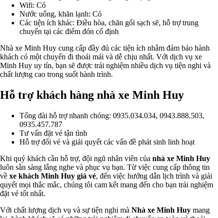
Wifi: Có
Nước uống, khăn lạnh: Có
Các tiện ích khác: Điều hòa, chăn gối sạch sẽ, hỗ trợ trung
chuyển tại các điểm đón cố định
Nhà xe Minh Huy cung cấp đầy đủ các tiện ích nhằm đảm bảo hành
khách có một chuyến đi thoải mái và dễ chịu nhất. Với dịch vụ xe
Minh Huy uy tín, bạn sẽ được trải nghiệm nhiều dịch vụ tiện nghi và
chất lượng cao trong suốt hành trình.
Hỗ trợ khách hàng nhà xe Minh Huy
Tổng đài hỗ trợ nhanh chóng: 0935.034.034, 0943.888.503,
0935.457.787
Tư vấn đặt vé tận tình
Hỗ trợ đổi vé và giải quyết các vấn đề phát sinh linh hoạt
Khi quý khách cần hỗ trợ, đội ngũ nhân viên của
nhà xe Minh Huy
luôn sẵn sàng lắng nghe và phục vụ bạn. Từ việc cung cấp thông tin
về
xe khách Minh Huy giá vé
, đến việc hướng dẫn lịch trình và giải
quyết mọi thắc mắc, chúng tôi cam kết mang đến cho bạn trải nghiệm
đặt vé tốt nhất.
Với chất lượng dịch vụ và sự tiện nghi mà
Nhà xe Minh Huy
mang