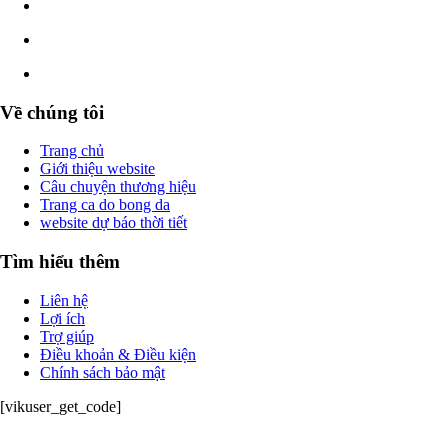
Về chúng tôi
Trang chủ
Giới thiệu website
Câu chuyện thương hiệu
Trang ca do bong da
website dự báo thời tiết
Tìm hiểu thêm
Liên hệ
Lợi ích
Trợ giúp
Điều khoản & Điều kiện
Chính sách bảo mật
[vikuser_get_code]