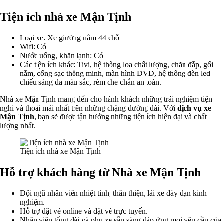
Tiện ích nhà xe Mận Tịnh
Loại xe: Xe giường nằm 44 chỗ
Wifi: Có
Nước uống, khăn lạnh: Có
Các tiện ích khác: Tivi, hệ thống loa chất lượng, chăn đắp, gối
nằm, cổng sạc thông minh, màn hình DVD, hệ thống đèn led
chiếu sáng đa màu sắc, rèm che chắn an toàn.
Nhà xe Mận Tịnh mang đến cho hành khách những trải nghiệm tiện
nghi và thoải mái nhất trên những chặng đường dài. Với
dịch vụ xe
Mận Tịnh
, bạn sẽ được tận hưởng những tiện ích hiện đại và chất
lượng nhất.
Tiện ích nhà xe Mận Tịnh
Hỗ trợ khách hàng từ Nhà xe Mận Tịnh
Đội ngũ nhân viên nhiệt tình, thân thiện, lái xe dày dạn kinh
nghiệm.
Hỗ trợ đặt vé online và đặt vé trực tuyến.
Nhân viên tổng đài và phụ xe sẵn sàng đáp ứng mọi yêu cầu của