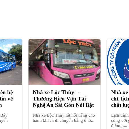
ên hệ
Nhà xe Lộc Thủy –
Nhà xe
tin về
Thương Hiệu Vận Tải
chỉ, lịc
h
Nghệ An Sài Gòn Nổi Bật
chất lư
 Bảy
Nhà xe Lộc Thủy rất nổi tiếng cho
Lịch trìn
tuyến
hành khách di chuyển bằng ô tô...
cùng với g
đường,...