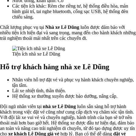
Nước uống, khăn lạnh: Có
Các tiện ích khác: Rèm che riêng tư, hệ thống điều hòa, màn
hình giải trí, tai nghe bluetooth, cổng sạc USB, hệ thống đèn
chiếu sáng.
Chất lượng phục vụ tại
Nhà xe Lê Dũng
luôn được đảm bảo với
nhiều tiện ích hiện đại và sang trọng, mang đến cho hành khách những
trải nghiệm thoải mái nhất trên các chuyến đi.
Tiện ích nhà xe Lê Dũng
Hỗ trợ khách hàng nhà xe Lê Dũng
Nhân viên hỗ trợ đặt vé và phục vụ hành khách chuyên nghiệp,
tận tâm.
Lái xe nhiệt tình, thân thiện.
Hệ thống xe thường xuyên được bảo dưỡng, nâng cấp.
Đội ngũ nhân viên tại
nhà xe Lê Dũng
luôn sẵn sàng hỗ trợ hành
khách trong việc đặt vé cũng như cung cấp dịch vụ chăm sóc tận tình.
Với đội lái xe vui vẻ và chuyên nghiệp, hành trình của bạn sẽ trở nên
thoải mái hơn bao giờ hết. Hệ thống xe được đầu tư hiện đại, đảm bảo
an toàn và nâng cao trải nghiệm di chuyển, từ đó tạo dựng được uy tín
cho
xe khách Lê Dũng giá vé
hợp lý. Bạn có thể dễ dàng
đặt vé