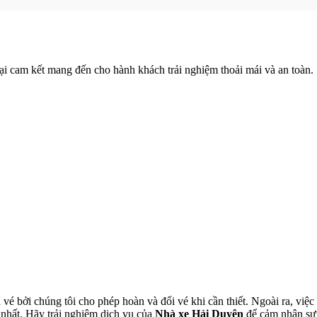
đại cam kết mang đến cho hành khách trải nghiệm thoải mái và an toàn.
 bởi chúng tôi cho phép hoàn và đổi vé khi cần thiết. Ngoài ra, việc
nhất. Hãy trải nghiệm dịch vụ của
Nhà xe Hải Duyên
để cảm nhận sự