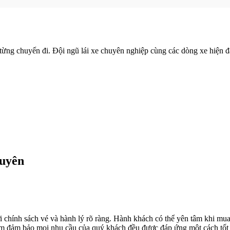
Xem thêm
n từng chuyến đi. Đội ngũ lái xe chuyên nghiệp cùng các dòng xe hiện 
Duyên
hính sách vé và hành lý rõ ràng. Hành khách có thể yên tâm khi mua vé
ằm đảm bảo mọi nhu cầu của quý khách đều được đáp ứng một cách tốt 