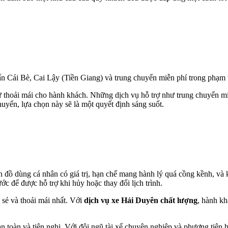
trấn Cái Bè, Cai Lậy (Tiền Giang) và trung chuyển miễn phí trong phạ
thoải mái cho hành khách. Những dịch vụ hỗ trợ như trung chuyển miễn
huyển, lựa chọn này sẽ là một quyết định sáng suốt.
 đồ dùng cá nhân có giá trị, hạn chế mang hành lý quá cồng kềnh, và
ớc để được hỗ trợ khi hủy hoặc thay đổi lịch trình.
 sẻ và thoải mái nhất. Với
dịch vụ xe Hải Duyên chất lượng
, hành kh
toàn và tiện nghi. Với đội ngũ tài xế chuyên nghiệp và phương tiện h