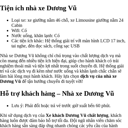
Tiện ích nhà xe Dương Vũ
Loại xe: xe giường nằm 46 chỗ, xe Limousine giường nằm 24
Cabin
Wifi: Có
Nước uống, khăn lạnh: Có
Các tiện ích khác: Hệ thống giải trí với màn hình LCD 17 inch,
tai nghe, đèn đọc sách, cổng sạc USB
Nhà xe Dương Vũ không chỉ chú trọng vào chất lượng dịch vụ mà
còn mang đến nhiều tiện ích hiện đại, giúp cho hành khách có trải
nghiệm thoải mái và tiện lợi nhất trong suốt chuyến đi. Hệ thống giải
trí và các dịch vụ đi kèm như nước uống và khăn lạnh chắc chắn sẽ
làm hài lòng mọi hành khách. Hãy lựa chọn
dịch vụ của nhà xe
Dương Vũ
để tận hưởng chuyến đi tuyệt vời!
Hỗ trợ khách hàng – Nhà xe Dương Vũ
Lưu ý: Phải đổi hoặc trả vé trước giờ xuất bến 60 phút.
Khi sử dụng dịch vụ của
Xe khách Dương Vũ chất lượng
, khách
hàng luôn được đảm bảo hỗ trợ tối đa. Đội ngũ nhân viên chăm sóc
khách hàng sẵn sàng đáp ứng nhanh chóng các yêu cầu của hành