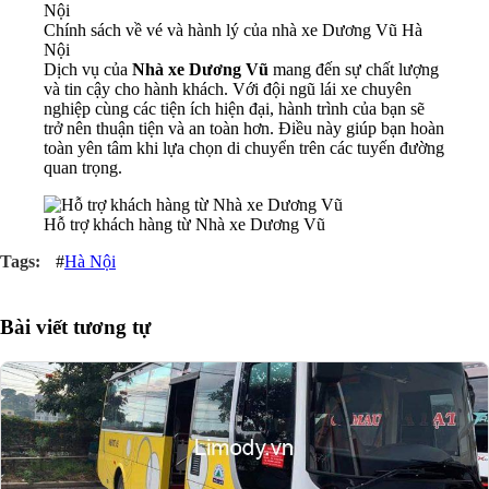
Chính sách về vé và hành lý của nhà xe Dương Vũ Hà
Nội
Dịch vụ của
Nhà xe Dương Vũ
mang đến sự chất lượng
và tin cậy cho hành khách. Với đội ngũ lái xe chuyên
nghiệp cùng các tiện ích hiện đại, hành trình của bạn sẽ
trở nên thuận tiện và an toàn hơn. Điều này giúp bạn hoàn
toàn yên tâm khi lựa chọn di chuyển trên các tuyến đường
quan trọng.
Hỗ trợ khách hàng từ Nhà xe Dương Vũ
#
Hà Nội
Bài viết tương tự