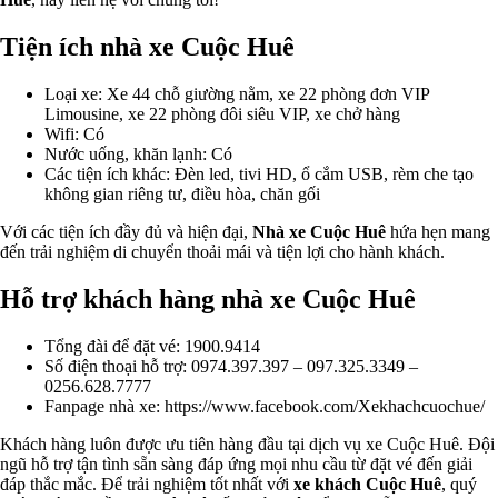
Tiện ích nhà xe Cuộc Huê
Loại xe: Xe 44 chỗ giường nằm, xe 22 phòng đơn VIP
Limousine, xe 22 phòng đôi siêu VIP, xe chở hàng
Wifi: Có
Nước uống, khăn lạnh: Có
Các tiện ích khác: Đèn led, tivi HD, ổ cắm USB, rèm che tạo
không gian riêng tư, điều hòa, chăn gối
Với các tiện ích đầy đủ và hiện đại,
Nhà xe Cuộc Huê
hứa hẹn mang
đến trải nghiệm di chuyển thoải mái và tiện lợi cho hành khách.
Hỗ trợ khách hàng nhà xe Cuộc Huê
Tổng đài để đặt vé: 1900.9414
Số điện thoại hỗ trợ: 0974.397.397 – 097.325.3349 –
0256.628.7777
Fanpage nhà xe: https://www.facebook.com/Xekhachcuochue/
Khách hàng luôn được ưu tiên hàng đầu tại dịch vụ xe Cuộc Huê. Đội
ngũ hỗ trợ tận tình sẵn sàng đáp ứng mọi nhu cầu từ đặt vé đến giải
đáp thắc mắc. Để trải nghiệm tốt nhất với
xe khách Cuộc Huê
, quý