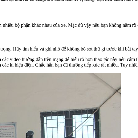
n nhiều bộ phận khác nhau của xe. Mặc dù vậy nếu bạn không nắm rõ đ
 trọng. Hãy tìm hiểu và ghi nhớ để không bỏ sót thứ gì trước khi bắt ta
em các video hướng dẫn trên mạng để hiểu rõ hơn thao tác này nếu cảm
ác kí hiệu điện. Chắc hẳn bạn đã thường tiếp xúc rất nhiều. Tuy nhiên,