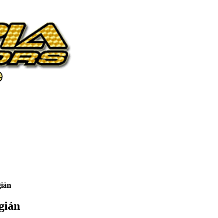
giản
giản