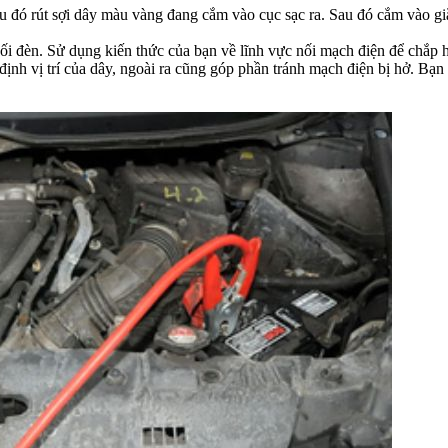
au đó rút sợi dây màu vàng đang cắm vào cục sạc ra. Sau đó cắm vào g
ối đèn. Sử dụng kiến thức của bạn về lĩnh vực nối mạch điện để chắp hai
 định vị trí của dây, ngoài ra cũng góp phần tránh mạch điện bị hở. B