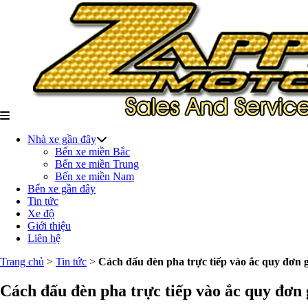
Nhà xe gần đây
Bến xe miền Bắc
Bến xe miền Trung
Bến xe miền Nam
Bến xe gần đây
Tin tức
Xe độ
Giới thiệu
Liên hệ
Trang chủ
>
Tin tức
>
Cách đấu đèn pha trực tiếp vào ắc quy đơn 
Cách đấu đèn pha trực tiếp vào ắc quy đơn 