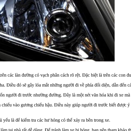
n các làn đường có vạch phân cách rõ rệt. Đặc biệt là trên các con đư
a. Điều đó sẽ gây lóa mắt những người đi về phía đối diện, dẫn đến các
ốn người đi trước nhường đường. Đây là một nét văn hóa khi đi xe mà k
n chiếu vào gương chiếu hậu. Điều này giúp người đi trước biết được
 yếu là để kiểm tra các hư hỏng có thể xảy ra bên trong xe.
 làm tại nhà rất dễ dàng. Để tránh làm xe bị hỏng, bạn nên tham khảo 