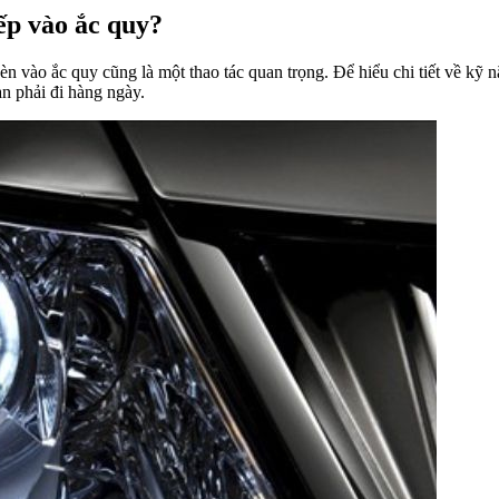
iếp vào ắc quy?
èn vào ắc quy cũng là một thao tác quan trọng. Để hiểu chi tiết về kỹ
n phải đi hàng ngày.