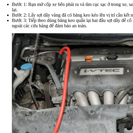
Bước 1: Bạn mở cốp xe bên phải ra và tìm cục sạc ở trong xe, s
lại.
Bước 2: Lấy sợi dây vàng đã có băng keo kéo lên vị trí cần kết n
Bước 3: Tiếp theo dùng băng keo quấn lại hai đầu sợi dây để cố
ngoài các cửa hàng để đảm bảo an toàn.