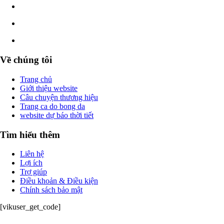
Về chúng tôi
Trang chủ
Giới thiệu website
Câu chuyện thương hiệu
Trang ca do bong da
website dự báo thời tiết
Tìm hiểu thêm
Liên hệ
Lợi ích
Trợ giúp
Điều khoản & Điều kiện
Chính sách bảo mật
[vikuser_get_code]