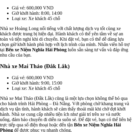
Giá vé: 600,000 VND
Giờ khởi hành: 8:00, 14:00
Loại xe: Xe khách 45 chỗ
Nhà xe Hoàng Long nổi tiếng với chất lượng dịch vụ tốt cùng xe
khách được trang bị hiện đại. Hành khách có thể yên tâm về sự an
toàn và tiện nghi khi di chuyển. Khi đặt vé, bạn có thể dễ dàng lựa
chọn giờ khởi hành phù hợp với lịch trình của mình. Nhân viên hỗ trợ
tại
Bến xe Niệm Nghĩa Hải Phòng
luôn sẵn sàng tư vấn và đáp ứng
nhu cầu của bạn.
Nhà xe Mai Thảo (Đắk Lắk)
Giá vé: 600,000 VND
Giờ khởi hành: 9:00, 15:00
Loại xe: Xe khách 45 chỗ
Nhà xe Mai Thảo (Đắk Lắk) cũng là một lựa chọn không thể bỏ qua
cho hành trình Hải Phòng – Đà Nẵng. Với phòng chờ khang trang và
dịch vụ tận tình, hành khách sẽ cảm thấy thoải mái khi chờ đợi khởi
hành. Nhà xe cung cấp nhiều tiện ích như giải trí trên xe và nước
uống, đảm bảo chuyến đi diễn ra suôn sẻ. Để đặt vé, bạn có thể liên hệ
trực tiếp qua số điện thoại hoặc đến tận
Bến xe Niệm Nghĩa Hải
Phòng
để được phục vụ nhanh chóng.