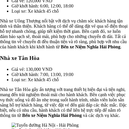
Giá vé: 120,000 VND
Giờ khởi hành: 6:00, 12:00, 18:00
Loại xe: Xe khách 45 chỗ
Nhà xe Uông Thượng nổi bật với dịch vụ chăm sóc khách hàng tận
tình và thân thiện. Khách hàng có thể dễ dàng đặt vé qua số điện thoại
hỗ trợ nhanh chóng, giúp tiết kiệm thời gian. Bên cạnh đó, xe luôn
đảm bảo sạch sẽ, thoải mái, phù hợp cho những chuyến đi dài. Tất cả
thông tin về chuyến đi đều thuận tiện và rõ ràng, phù hợp với nhu cầu
của hành khách khi khởi hành từ
Bến xe Niệm Nghĩa Hải Phòng
.
Nhà xe Tân Hòa
Giá vé: 130,000 VND
Giờ khởi hành: 7:00, 13:00, 19:00
Loại xe: Xe khách 45 chỗ
Nhà xe Tân Hòa gây ấn tượng với trang thiết bị hiện đại và tiện nghi,
mang đến trải nghiệm thoải mái cho hành khách. Bên cạnh việc phục
vụ thức uống và đồ ăn nhẹ trong suốt hành trình, nhân viên luôn sẵn
sàng hỗ trợ khách hàng, từ việc đặt vé đến giải đáp các thắc mắc. Đặc
biệt, nếu có nhu cầu, hành khách có thể liên hệ trực tiếp để nắm rõ
thông tin từ
Bến xe Niệm Nghĩa Hải Phòng
và các dịch vụ khác.