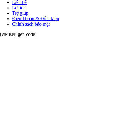
Liên hệ
Lợi ích
Trợ giúp
Điều khoản & Điều kiện
Chính sách bảo mật
[vikuser_get_code]