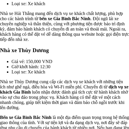
Loại xe: Xe khách
Nhà xe Hải Thắng mang đến dịch vụ xe khách chất lượng, phù hợp
cho các hành trình từ
bến xe Gia Bình Bắc Ninh
. Đội ngũ lái xe
chuyên nghiệp và thân thiện, cùng với phương tiện được bảo trì định
kỳ, đảm bảo hành khách có chuyến đi an toàn và thoải mái. Ngoài ra,
khách hàng có thể đặt vé dễ dàng thông qua website hoặc gọi điện trực
tiếp đến nhà xe.
Nhà xe Thùy Dương
Giá vé: 150,000 VND
Giờ khởi hành: 12:30
Loại xe: Xe khách
Nhà xe Thùy Dương cung cấp các dịch vụ xe khách với những tiện
ích như ghế ngả, điều hòa và Wi-Fi miễn phí. Chuyến đi từ
dịch vụ xe
khách Gia Bình
luôn nhận được đánh giá tích cực từ hành khách nhờ
vào sự chu đáo trong phục vụ. Khách hàng có thể đặt vé một cách
nhanh chóng, giúp tiết kiệm thời gian và đảm bảo chỗ ngồi trước khi
lên đường.
Bến xe Gia Bình Bắc Ninh
là một địa điểm quan trọng trong hệ thống
giao thông của tỉnh. Với sự tiện lợi và đa dạng dịch vụ, nơi đây sẽ đáp
ứng nhu cầu di chuyển của hành khách từ nhiều nơi. Nếu bạn đang lên