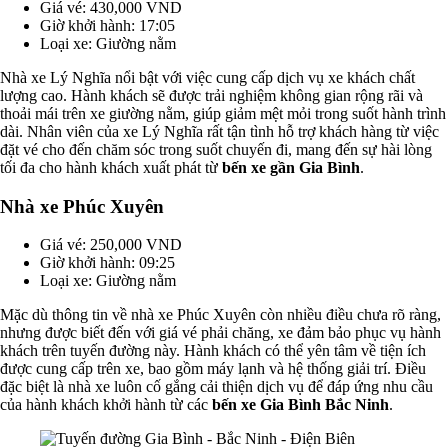
Giá vé: 430,000 VND
Giờ khởi hành: 17:05
Loại xe: Giường nằm
Nhà xe Lý Nghĩa nổi bật với việc cung cấp dịch vụ xe khách chất
lượng cao. Hành khách sẽ được trải nghiệm không gian rộng rãi và
thoải mái trên xe giường nằm, giúp giảm mệt mỏi trong suốt hành trình
dài. Nhân viên của xe Lý Nghĩa rất tận tình hỗ trợ khách hàng từ việc
đặt vé cho đến chăm sóc trong suốt chuyến đi, mang đến sự hài lòng
tối đa cho hành khách xuất phát từ
bến xe gần Gia Bình
.
Nhà xe Phúc Xuyên
Giá vé: 250,000 VND
Giờ khởi hành: 09:25
Loại xe: Giường nằm
Mặc dù thông tin về nhà xe Phúc Xuyên còn nhiều điều chưa rõ ràng,
nhưng được biết đến với giá vé phải chăng, xe đảm bảo phục vụ hành
khách trên tuyến đường này. Hành khách có thể yên tâm về tiện ích
được cung cấp trên xe, bao gồm máy lạnh và hệ thống giải trí. Điều
đặc biệt là nhà xe luôn cố gắng cải thiện dịch vụ để đáp ứng nhu cầu
của hành khách khởi hành từ các
bến xe Gia Bình Bắc Ninh
.