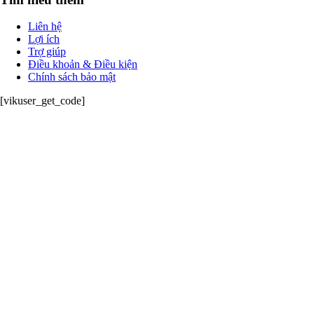
Liên hệ
Lợi ích
Trợ giúp
Điều khoản & Điều kiện
Chính sách bảo mật
[vikuser_get_code]