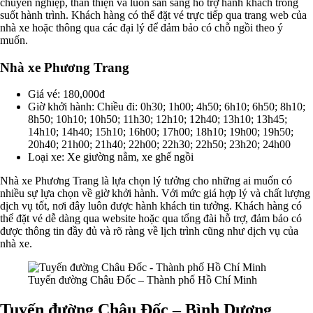
chuyên nghiệp, thân thiện và luôn sẵn sàng hỗ trợ hành khách trong
suốt hành trình. Khách hàng có thể đặt vé trực tiếp qua trang web của
nhà xe hoặc thông qua các đại lý để đảm bảo có chỗ ngồi theo ý
muốn.
Nhà xe Phương Trang
Giá vé: 180,000đ
Giờ khởi hành: Chiều đi: 0h30; 1h00; 4h50; 6h10; 6h50; 8h10;
8h50; 10h10; 10h50; 11h30; 12h10; 12h40; 13h10; 13h45;
14h10; 14h40; 15h10; 16h00; 17h00; 18h10; 19h00; 19h50;
20h40; 21h00; 21h40; 22h00; 22h30; 22h50; 23h20; 24h00
Loại xe: Xe giường nằm, xe ghế ngồi
Nhà xe Phương Trang là lựa chọn lý tưởng cho những ai muốn có
nhiều sự lựa chọn về giờ khởi hành. Với mức giá hợp lý và chất lượng
dịch vụ tốt, nơi đây luôn được hành khách tin tưởng. Khách hàng có
thể đặt vé dễ dàng qua website hoặc qua tổng đài hỗ trợ, đảm bảo có
được thông tin đầy đủ và rõ ràng về lịch trình cũng như dịch vụ của
nhà xe.
Tuyến đường Châu Đốc – Thành phố Hồ Chí Minh
Tuyến đường Châu Đốc – Bình Dương