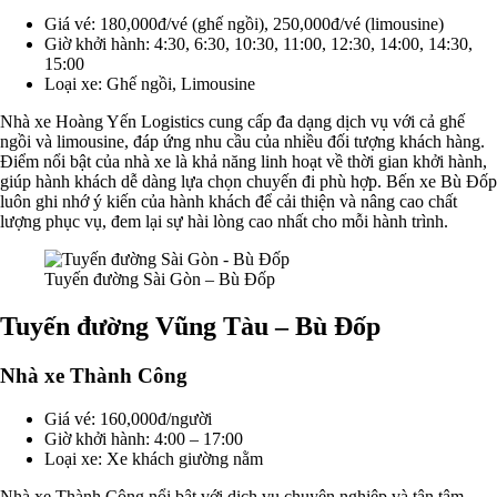
Giá vé: 180,000đ/vé (ghế ngồi), 250,000đ/vé (limousine)
Giờ khởi hành: 4:30, 6:30, 10:30, 11:00, 12:30, 14:00, 14:30,
15:00
Loại xe: Ghế ngồi, Limousine
Nhà xe Hoàng Yến Logistics cung cấp đa dạng dịch vụ với cả ghế
ngồi và limousine, đáp ứng nhu cầu của nhiều đối tượng khách hàng.
Điểm nổi bật của nhà xe là khả năng linh hoạt về thời gian khởi hành,
giúp hành khách dễ dàng lựa chọn chuyến đi phù hợp. Bến xe Bù Đốp
luôn ghi nhớ ý kiến của hành khách để cải thiện và nâng cao chất
lượng phục vụ, đem lại sự hài lòng cao nhất cho mỗi hành trình.
Tuyến đường Sài Gòn – Bù Đốp
Tuyến đường Vũng Tàu – Bù Đốp
Nhà xe Thành Công
Giá vé: 160,000đ/người
Giờ khởi hành: 4:00 – 17:00
Loại xe: Xe khách giường nằm
Nhà xe Thành Công nổi bật với dịch vụ chuyên nghiệp và tận tâm.