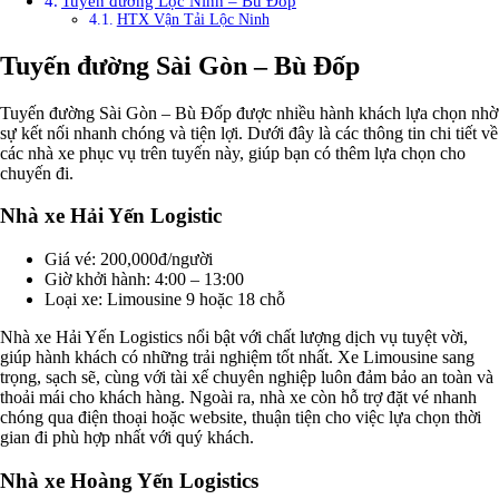
Tuyến đường Lộc Ninh – Bù Đốp
HTX Vận Tải Lộc Ninh
Tuyến đường Sài Gòn – Bù Đốp
Tuyến đường Sài Gòn – Bù Đốp được nhiều hành khách lựa chọn nhờ
sự kết nối nhanh chóng và tiện lợi. Dưới đây là các thông tin chi tiết về
các nhà xe phục vụ trên tuyến này, giúp bạn có thêm lựa chọn cho
chuyến đi.
Nhà xe Hải Yến Logistic
Giá vé: 200,000đ/người
Giờ khởi hành: 4:00 – 13:00
Loại xe: Limousine 9 hoặc 18 chỗ
Nhà xe Hải Yến Logistics nổi bật với chất lượng dịch vụ tuyệt vời,
giúp hành khách có những trải nghiệm tốt nhất. Xe Limousine sang
trọng, sạch sẽ, cùng với tài xế chuyên nghiệp luôn đảm bảo an toàn và
thoải mái cho khách hàng. Ngoài ra, nhà xe còn hỗ trợ đặt vé nhanh
chóng qua điện thoại hoặc website, thuận tiện cho việc lựa chọn thời
gian đi phù hợp nhất với quý khách.
Nhà xe Hoàng Yến Logistics