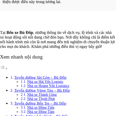
thiện được điều này trong tương lai.
Xem thêm
Tại
Bến xe Bù Đốp
, những thông tin về dịch vụ, lộ trình và các nhà
xe hoạt động sôi nổi đang chờ đón bạn. Nơi đây không chỉ là điểm kết
nối hành trình mà còn là nơi mang đến trải nghiệm di chuyển thuận lợi
cho mọi du khách. Khám phá những điều thú vị ngay bây giờ!
Xem nhanh nội dung
Tuyến đường Sài Gòn – Bù Đốp
Nhà xe Hải Yến Logistic
Nhà xe Hoàng Yến Logistics
Tuyến đường Vũng Tàu – Bù Đốp
Nhà xe Thành Công
Nhà xe Thịnh Phát
Tuyến đường Bến Tre – Bù Đốp
Nhà xe Đồng Tiến
Nhà xe Đồng Tâm