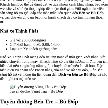
Khách hàng có thể dễ dàng đặt vé qua nhiều kênh khác nhau, bao gồm
website và số điện thoại, giúp tiết kiệm thời gian. Đội ngũ nhân viên
sẵn sàng hỗ trợ giải đáp các thắc mắc liên quan đến
Bến xe Bù Đốp
và các chuyến đi, đảm bảo mọi hành khách đều có trải nghiệm thoải
mái.
Nhà xe Thịnh Phát
Giá vé: 200,000đ/người
Giờ khởi hành: 6:30, 8:00, 14:00
Loại xe: Xe khách giường nằm
Nhà xe Thịnh Phát mang đến sự linh hoạt về thời gian khởi hành, với
nhiều chuyến trong ngày. Khách hàng có thể tận hưởng những tiện ích
hiện đại trên xe giường nằm, giúp chuyến đi trở nên êm ái hơn. Đặc
biệt, dịch vụ chăm sóc khách hàng của nhà xe rất chu đáo, luôn sẵn
sàng hỗ trợ về thông tin liên quan đến
Dịch vụ bến xe Bù Đốp
và các
tiện nghi có mặt trên xe.
Tuyến đường Vũng Tàu – Bù Đốp
Tuyến đường Bến Tre – Bù Đốp