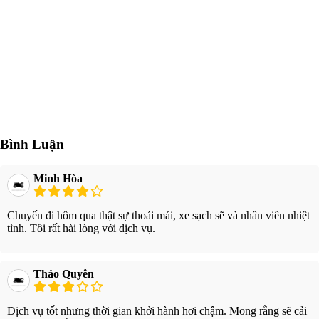
Bình Luận
Minh Hòa
Chuyến đi hôm qua thật sự thoải mái, xe sạch sẽ và nhân viên nhiệt
tình. Tôi rất hài lòng với dịch vụ.
Thảo Quyên
Dịch vụ tốt nhưng thời gian khởi hành hơi chậm. Mong rằng sẽ cải