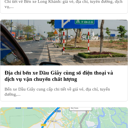
Chi tiết về Bến xe Long Khánh: giá vé, địa chỉ, tuyến đường, dịch
vụ,...
Địa chỉ bến xe Dầu Giây cùng số điện thoại và
dịch vụ vận chuyển chất lượng
Bến xe Dầu Giây cung cấp chi tiết về giá vé, địa chỉ, tuyến
đường,...