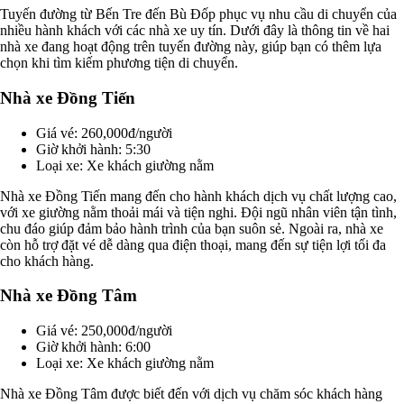
Tuyến đường từ Bến Tre đến Bù Đốp phục vụ nhu cầu di chuyển của
nhiều hành khách với các nhà xe uy tín. Dưới đây là thông tin về hai
nhà xe đang hoạt động trên tuyến đường này, giúp bạn có thêm lựa
chọn khi tìm kiếm phương tiện di chuyển.
Nhà xe Đồng Tiến
Giá vé: 260,000đ/người
Giờ khởi hành: 5:30
Loại xe: Xe khách giường nằm
Nhà xe Đồng Tiến mang đến cho hành khách dịch vụ chất lượng cao,
với xe giường nằm thoải mái và tiện nghi. Đội ngũ nhân viên tận tình,
chu đáo giúp đảm bảo hành trình của bạn suôn sẻ. Ngoài ra, nhà xe
còn hỗ trợ đặt vé dễ dàng qua điện thoại, mang đến sự tiện lợi tối đa
cho khách hàng.
Nhà xe Đồng Tâm
Giá vé: 250,000đ/người
Giờ khởi hành: 6:00
Loại xe: Xe khách giường nằm
Nhà xe Đồng Tâm được biết đến với dịch vụ chăm sóc khách hàng