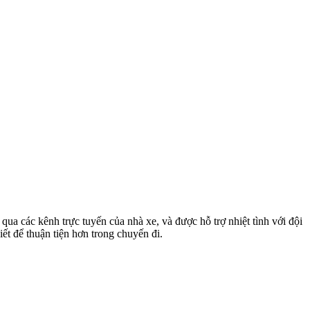
ua các kênh trực tuyến của nhà xe, và được hỗ trợ nhiệt tình với đội
t để thuận tiện hơn trong chuyến đi.