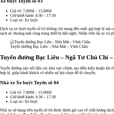
Xe buýt Tuyến số 03
Giá vé: 7,000đ – 15,000đ
Giờ khởi hành: 4:30 – 17:30
Loại xe: Xe buýt
Dịch vụ xe buýt tuyến số 03 không chỉ mang đến mức giá hợp lý mà cò
sạch sẽ, thoáng mát cùng trang thiết bị tiện nghi. Nhân viên lái xe và 
Tuyến đường Bạc Liêu – Nhà Mát – Vĩnh Châu
Tuyến đường Bạc Liêu – Ngã Tư Chủ Chí –
Tuyến đường này nối liền các khu vực chính, tạo điều kiện thuận lợi c
hợp lý, giúp hành khách có nhiều sự lựa chọn để di chuyển.
Nhà xe Xe buýt Tuyến số 04
Giá vé: 7,000đ – 15,000đ
Giờ khởi hành: 4:30 – 17:30
Loại xe: Xe buýt
Nhà xe sử dụng trên tuyến số 04 được đánh giá cao về chất lượng dịch 