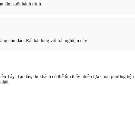
an tâm suốt hành trình.
àng chu đáo. Rất hài lòng với trải nghiệm này!
Xem thêm
ền Tây. Tại đây, du khách có thể tìm thấy nhiều lựa chọn phương tiện
nhất.