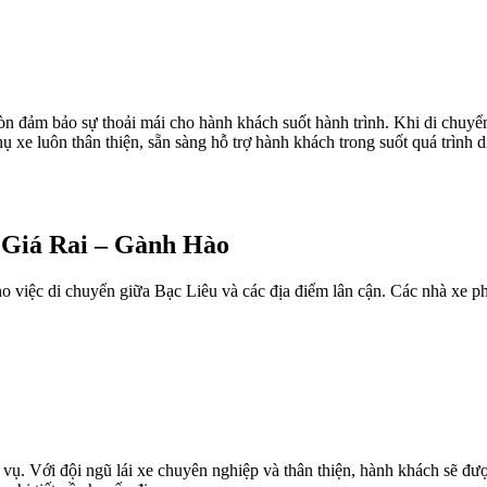
n đảm bảo sự thoải mái cho hành khách suốt hành trình. Khi di chuyể
phụ xe luôn thân thiện, sẵn sàng hỗ trợ hành khách trong suốt quá trình
 Giá Rai – Gành Hào
ho việc di chuyển giữa Bạc Liêu và các địa điểm lân cận. Các nhà xe ph
vụ. Với đội ngũ lái xe chuyên nghiệp và thân thiện, hành khách sẽ được